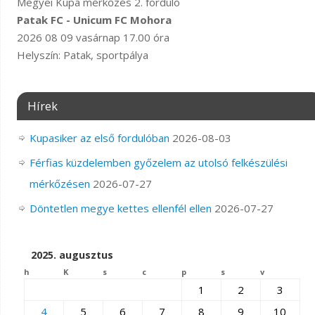
Megyei Kupa mérkőzés 2. forduló
Patak FC - Unicum FC Mohora
2026 08 09 vasárnap 17.00 óra
Helyszín: Patak, sportpálya
Hírek
Kupasiker az első fordulóban
2026-08-03
Férfias küzdelemben győzelem az utolsó felkészülési
mérkőzésen
2026-07-27
Döntetlen megye kettes ellenfél ellen
2026-07-27
2025. augusztus
h
K
s
c
p
s
v
1
2
3
4
5
6
7
8
9
10