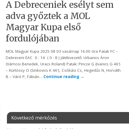
A Debreceniek esélyt sem
adva győztek a MOL
Magyar Kupa első
fordulójában
MOL Magyar Kupa 2025 08 03 vasárnap 16.00 óra Patak FC –
Debreceni EAC 0 : 14 ( 0 : 8 ) Játékvezető: Urbanics Áron
(Vámosi Benedek, Uracs Roland) Patak: Pincze G (Ivanics G 46′)
– Kürtössy O (Sinkovics K 46′), Csókási Cs, Hegedűs N, Horváth
B – Váró P, Fábián…
Continue reading
→
Következő mérkőzés