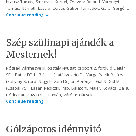
Krausz Tamás, Sinkovics Kornél, Oravecz Roland, Várhegyi
Tamás, Németh László, Dudás Gábor. Támadók: Garai Gergő,…
Continue reading
→
Szép szülinapi ajándék a
Mesternek!
Nógrád Vármegye III. osztály Nyugati csoport 2. forduló Dejtár
SE – Patak FC 1 : 3 ( 1 : 1 ) Játékvezető:Dr. Varga Patrik Balázs
(Sáfrány Szilárd, Nagy István) Dejtár: Berényi – Gál N, Gál M
(Csabai 75′), Lázár, Repiczki, Pap, Balatoni, Majer, Kovács, Balla,
Bódis Patak: Ivanics – Fábián, Váró, Paulicsek,…
Continue reading
→
Gólzáporos idénnyitó