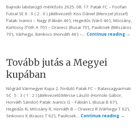
Bajnoki labdarúgó mérkőzés 2025. 08. 17. Patak FC – Focifan
Futsal SE 6 : 0 ( 2 : 0 ) Játékvezető: Kiss Dániel (Menczel József)
Patak: Ivanics – Nagy (Fábián 46′), Hegedűs (Váró 46′), Mócsány,
Kürtössy (Tóth A 70′) – Oravecz (Busai 70′), Paulicsek (Mészáros
70′), Várhegyi, Benkocs (Horváth 46′) –…
Continue reading
→
Tovább jutás a Megyei
kupában
Nógrád Vármegyei Kupa 2. forduló Patak FC – Balassagyarmati
SC 5 : 3 ( 1 : 2 ) Játékvezető:Mércse László (Homoki Gábor,
Horváth Sándor) Patak: Ivanics G – Fábián L (Busai B 67′),
Hegedűs N, Mócsány R, Horváth B – Oravecz R (Várhegyi T 62′),
Sinkovics K (Krausz T 62′), Paulicsek…
Continue reading
→