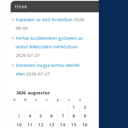
Hírek
Kupasiker az első fordulóban
2026-
08-03
Férfias küzdelemben győzelem az
utolsó felkészülési mérkőzésen
2026-07-27
Döntetlen megye kettes ellenfél
ellen
2026-07-27
2026. augusztus
h
K
s
c
p
s
v
1
2
3
4
5
6
7
8
9
10
11
12
13
14
15
16