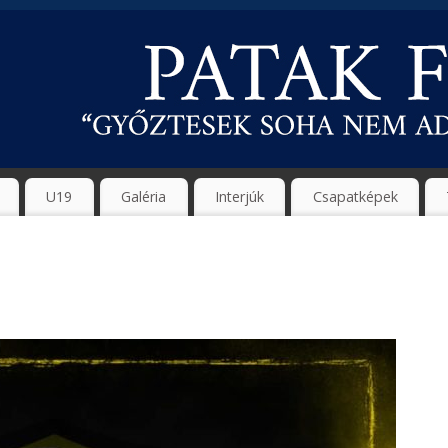
U19
Galéria
Interjúk
Csapatképek