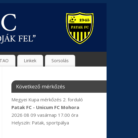
TAO
Linkek
Sorsolás
Következő mérkőzés
Megyei Kupa mérkőzés 2. forduló
Patak FC - Unicum FC Mohora
2026 08 09 vasárnap 17.00 óra
Helyszín: Patak, sportpálya