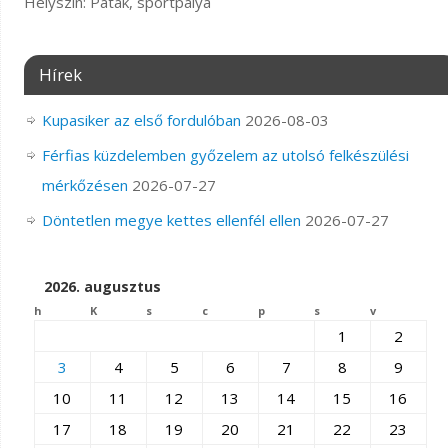
Helyszín: Patak, sportpálya
Hírek
Kupasiker az első fordulóban
2026-08-03
Férfias küzdelemben győzelem az utolsó felkészülési
mérkőzésen
2026-07-27
Döntetlen megye kettes ellenfél ellen
2026-07-27
2026. augusztus
h
K
s
c
p
s
v
1
2
3
4
5
6
7
8
9
10
11
12
13
14
15
16
17
18
19
20
21
22
23