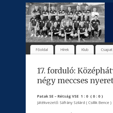
Főoldal
Hírek
Klub
Csapat
17. forduló: Középhá
négy meccses nyere
Patak SE – Rétság VSE 1 : 0 ( 0 : 0 )
Játékvezető: Sáfrány Szilárd ( Csillik Bence )