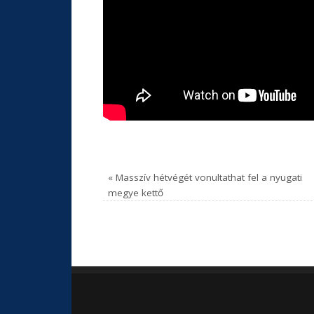
«
Masszív hétvégét vonultathat fel a nyugati
megye kettő