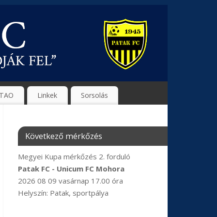
TAO
Linkek
Sorsolás
Következő mérkőzés
Megyei Kupa mérkőzés 2. forduló
Patak FC - Unicum FC Mohora
2026 08 09 vasárnap 17.00 óra
Helyszín: Patak, sportpálya