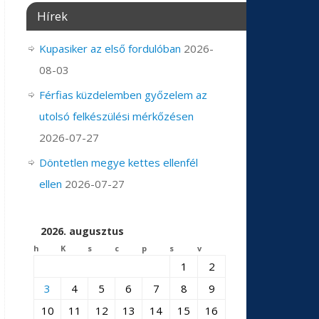
Hírek
Kupasiker az első fordulóban
2026-
08-03
Férfias küzdelemben győzelem az
utolsó felkészülési mérkőzésen
2026-07-27
Döntetlen megye kettes ellenfél
ellen
2026-07-27
2026. augusztus
h
K
s
c
p
s
v
1
2
3
4
5
6
7
8
9
10
11
12
13
14
15
16