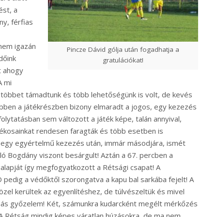
ést, a
y, férfias
 nem igazán
Pincze Dávid gólja után fogadhatja a
dőink
gratulációkat!
t ahogy
A mi
gy többet támadtunk és több lehetőségünk is volt, de kevés
y ebben a játékrészben bizony elmaradt a jogos, egy kezezés
a folytatásban sem változott a játék képe, talán annyival,
átékosainkat rendesen faragták és több esetben is
n egy egyértelmű kezezés után, immár másodjára, ismét
ló Bogdány viszont besárgult! Aztán a 67. percben a
lapját így megfogyatkozott a Rétsági csapat! A
 pedig a védőktől szorongatva a kapu bal sarkába fejelt! A
zel kerültek az egyenlítéshez, de túlvészeltük és mivel
0-ás győzelem! Két, számunkra kudarcként megélt mérkőzés
! A Rétság mindig képes váratlan húzásokra, de ma nem