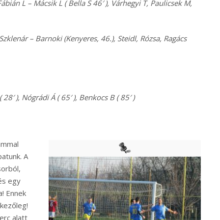
ábián L – Mácsik L ( Bella S 46′ ), Várhegyi T, Paulicsek M,
zklenár – Barnoki (Kenyeres, 46.), Steidl, Rózsa, Ragács
 28′ ), Nógrádi Á ( 65′ ), Benkocs B ( 85′ )
zámmal
patunk. A
sorból,
és egy
a! Ennek
nkezőleg!
rc alatt