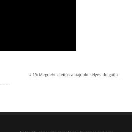
U-19: Megnehezítettük a bajnokesélyes dolgát!
»