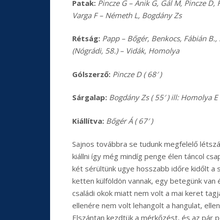
Patak:
Pincze G – Ánik G, Gál M, Pincze D, F
Varga F – Németh L, Bogdány Zs
Rétság:
Papp – Bőgér, Benkocs, Fábián B., S
(Nógrádi, 58.) – Vidák, Homolya
Gólszerző:
Pincze D ( 68′ )
Sárgalap:
Bogdány Zs ( 55′ ) ill: Homolya E (
Kiállítva:
Bőgér Á ( 67′ )
Sajnos továbbra se tudunk megfelelő léts
kiállni így még mindíg penge élen táncol csa
két sérültünk ugye hosszabb időre kidőlt a 
ketten külföldön vannak, egy betegünk van 
családi okok miatt nem volt a mai keret tagj
ellenére nem volt lehangolt a hangulat, elle
Elszántan kezdtük a mérkőzést, és az pár pe