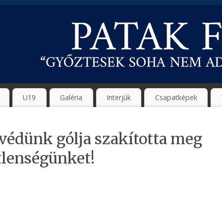
U19
Galéria
Interjúk
Csapatképek
tvédünk gólja szakította meg
tlenségünket!