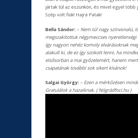
jártak túl az eszünkön, és mivel egyel több g
Szép volt fiúk! Hajrá Patak!
Bella Sándor:
–
Nem túl nagy színvonalú, t
megszakítottuk négymeccses nyeretlenségi 
így nagyon nehéz komoly elvárásoknak megf
alakult ki, de ez így szokott lenni, ha min
elsősorban a mai győzelemért, hanem mert 
csapatának további sok sikert kívánok!
Salgai György:
– Ezen a mérkőzésen minde
Gratulálok a hazaiknak. ( Nógrádfoci.hu )