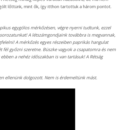
ólt lőttünk, mint ők, így itthon tartottuk a három pontot.
ipikus egygólos mérkőzésen, végre nyerni tudtunk, ezzel
sorozatunkat! A létszámgondjaink továbbra is megvannak,
elelni! A mérkőzés egyes részeiben paprikás hangulat
dkét fél győzni szeretne. Büszke vagyok a csapatomra és nem
ebben a nehéz időszakban is van tartásuk! A Rétság
n ellenünk dolgozott. Nem is érdemeltünk mást.