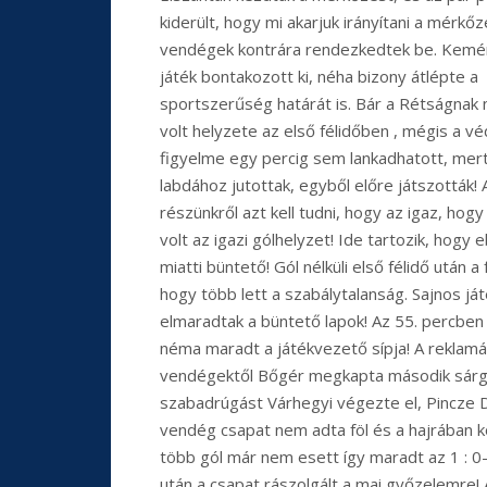
kiderült, hogy mi akarjuk irányítani a mérkőz
vendégek kontrára rendezkedtek be. Kemén
játék bontakozott ki, néha bizony átlépte a
sportszerűség határát is. Bár a Rétságnak
volt helyzete az első félidőben , mégis a vé
figyelme egy percig sem lankadhatott, mer
labdához jutottak, egyből előre játszották! 
részünkről azt kell tudni, hogy az igaz, ho
volt az igazi gólhelyzet! Ide tartozik, hog
miatti büntető! Gól nélküli első félidő után 
hogy több lett a szabálytalanság. Sajnos j
elmaradtak a büntető lapok! Az 55. percbe
néma maradt a játékvezető sípja! A reklamá
vendégektől Bőgér megkapta második sárga
szabadrúgást Várhegyi végezte el, Pincze D
vendég csapat nem adta föl és a hajrában kö
több gól már nem esett így maradt az 1 : 
után a csapat rászolgált a mai győzelemre