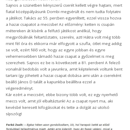
Sajnos a szünetben kényszerű cserét kellett végre hajtani, mert
fiatal középpályásunk Dombi megsérült és nem tudta folytatni
a játékot. Takács az 55. percben egyenlített, ezzel vissza hozva
a hazai csapatot a meccsbe! Az előzmény: ketten is csupán
métereken át kísérik a felfutó játékost anélkül, hogy
megpróbálnák feltartóztatni, szerelni, azt! Hátra volt még több
mint fél óra és ekkorra már elfogyott a szufla, ötlet meg addig
se volt, ezért félő volt, hogy az egyre jobban és egyre
vehemensebben támadó hazai csapat a győzelmet is meg
szerezheti. Sajnos ez be is következett a 81. percben! A felező
vonalnál bedobás volt a javunkra, amit képtelenek voltunk bent
tartani így jöhetett a hazai csapat dobása ami után a csereként
beálló János D talált a kapunkba beállítva ezzel a
végeredményt.
Kár ezért a meccsért, ebbe bizony több volt, ez egy nyerhető
meccs volt, amit jól elbaltáztunk! Az a csapat nyert ma, aki
kevésbé keresett kifogásokat és tette a dolgát az utolsó
sípszóig!