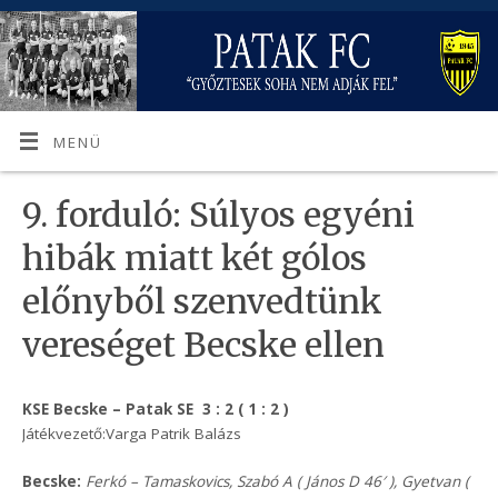
MENÜ
9. forduló: Súlyos egyéni
hibák miatt két gólos
előnyből szenvedtünk
vereséget Becske ellen
KSE Becske – Patak SE 3 : 2 ( 1 : 2 )
Játékvezető:Varga Patrik Balázs
Becske:
Ferkó – Tamaskovics, Szabó A ( János D 46′ ), Gyetvan (