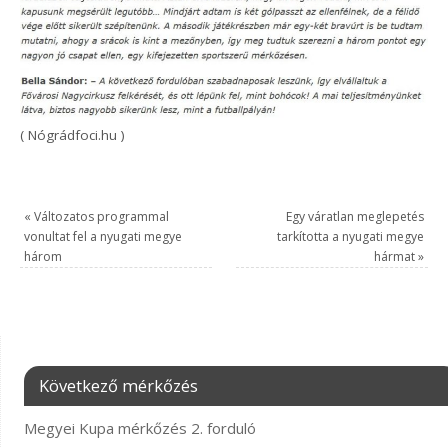
( Nógrádfoci.hu )
«
Változatos programmal
Egy váratlan meglepetés
vonultat fel a nyugati megye
tarkította a nyugati megye
három
hármat
»
Következő mérkőzés
Megyei Kupa mérkőzés 2. forduló