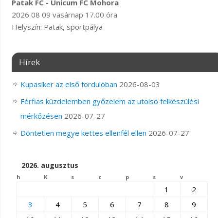
Patak FC - Unicum FC Mohora
2026 08 09 vasárnap 17.00 óra
Helyszín: Patak, sportpálya
Hírek
Kupasiker az első fordulóban
2026-08-03
Férfias küzdelemben győzelem az utolsó felkészülési
mérkőzésen
2026-07-27
Döntetlen megye kettes ellenfél ellen
2026-07-27
2026. augusztus
h
K
s
c
p
s
v
1
2
3
4
5
6
7
8
9