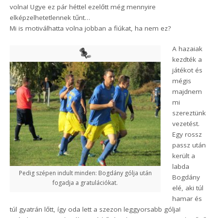
volna! Ugye ez pár héttel ezelőtt még mennyire
elképzelhetetlennek tűnt…
Mi is motiválhatta volna jobban a fiúkat, ha nem ez?
A hazaiak
kezdték a
játékot és
mégis
majdnem
mi
szereztünk
vezetést.
Egy rossz
passz után
került a
labda
Pedig szépen indult minden: Bogdány gólja után
Bogdány
fogadja a gratulációkat.
elé, aki túl
hamar és
túl gyatrán lőtt, így oda lett a szezon leggyorsabb gólja!