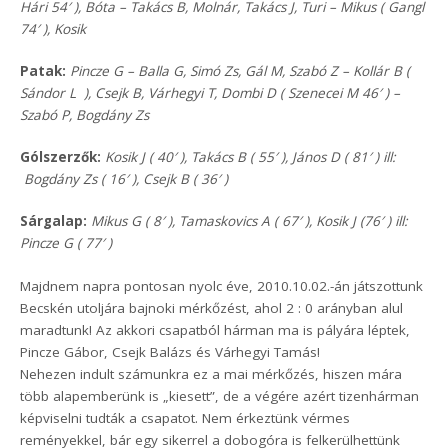
Hári 54′ ), Bóta – Takács B, Molnár, Takács J, Turi – Mikus ( Gangl
74′ ), Kosik
Patak:
Pincze G – Balla G, Simó Zs, Gál M, Szabó Z – Kollár B (
Sándor L ), Csejk B, Várhegyi T, Dombi D ( Szenecei M 46′ ) –
Szabó P, Bogdány Zs
Gólszerzők:
Kosik J ( 40′ ), Takács B ( 55′ ), János D ( 81′ ) ill:
Bogdány Zs ( 16′ ), Csejk B ( 36′ )
Sárgalap:
Mikus G ( 8′ ), Tamaskovics A ( 67′ ), Kosik J (76′ ) ill:
Pincze G ( 77′ )
Majdnem napra pontosan nyolc éve, 2010.10.02.-án játszottunk
Becskén utoljára bajnoki mérkőzést, ahol 2 : 0 arányban alul
maradtunk! Az akkori csapatból hárman ma is pályára léptek,
Pincze Gábor, Csejk Balázs és Várhegyi Tamás!
Nehezen indult számunkra ez a mai mérkőzés, hiszen mára
több alapemberünk is „kiesett”, de a végére azért tizenhárman
képviselni tudták a csapatot. Nem érkeztünk vérmes
reményekkel, bár egy sikerrel a dobogóra is felkerülhettünk