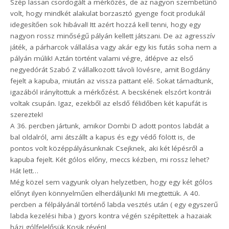
Szép lassan csordogált a mérkőzés, de az nagyon szembetűnő
volt, hogy mindkét alakulat borzasztó gyenge focit produkál
idegesítően sok hibával! Itt azért hozzá kell tenni, hogy egy
nagyon rossz minőségű pályán kellett játszani. De az agresszív
játék, a párharcok vállalása vagy akár egy kis futás soha nem a
pályán múlik! Aztán történt valami végre, átlépve az első
negyedórát Szabó Z vállalkozott távoli lövésre, amit Bogdány
fejelt a kapuba, miután az vissza pattant elé. Sokat támadtunk,
igazából irányítottuk a mérkőzést. A becskének elszórt kontrái
voltak csupán. Igaz, ezekből az elsdő félidőben két kapufát is
szereztek!
A 36. percben jártunk, amikor Dombi D adott pontos labdát a
bal oldalról, ami átszállt a kapus és egy védő fölött is, de
pontos volt középpályásunknak Csejknek, aki két lépésről a
kapuba fejelt. Két gólos előny, meccs kézben, mi rossz lehet?
Hát lett…
Még közel sem vagyunk olyan helyzetben, hogy egy két gólos
előnyt ilyen könnyelműen elherdáljunk! Mi megtettük. A 40.
percben a félpályánál történő labda vesztés után ( egy egyszerű
labda kezelési hiba ) gyors kontra végén szépítettek a hazaiak
házi gólfelelősük Kosik révén!