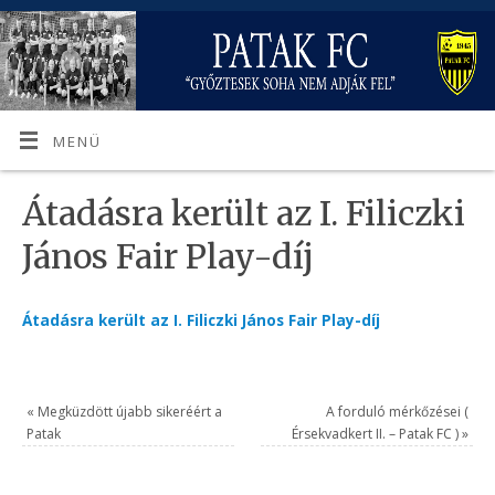
MENÜ
Átadásra került az I. Filiczki
János Fair Play-díj
Átadásra került az I. Filiczki János Fair Play-díj
«
Megküzdött újabb sikeréért a
A forduló mérkőzései (
Patak
Érsekvadkert II. – Patak FC )
»