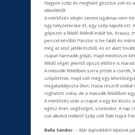
Nagyon szép és megható gesztus volt ez 
ellenféltől!
A mérkőzés elején semmi izgalmas nem tör
egy helyzetecske itt, egy szép kapufa ott. A
gépezet a félidő felénél indult be, Krausz, 
perccel később Pásztor is be talált és máris
még az első játékrészből, és ez alatt továb
csapat harmadik gólját, majd mindössze ké
félidő végét jelentő sípszó előttre is marad
A második félidőben sorra jöttek a cserék,
szépítettek, majd volt még egy lehetőségük
megakadályozta őket. Hazai részről sokkal
rúghatott volna, de a második félidőben eg
A mérkőzés után a csapat a egy kis közös 
egész éves segítséget, szurkolást. A nap c
sok alkohol mellett! Szép volt fiúk! Hajrá Pat
Bella Sándor:
– Már bajnokként léptünk pál