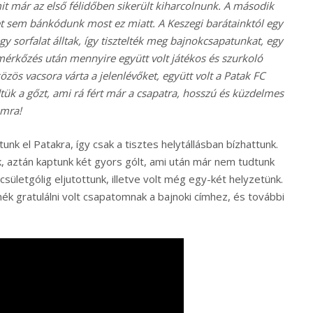
 már az első félidőben sikerült kiharcolnunk. A második
ppet sem bánkódunk most ez miatt. A Keszegi barátainktól egy
y sorfalat álltak, így tisztelték meg bajnokcsapatunkat, egy
a mérkőzés után mennyire együtt volt játékos és szurkoló
zös vacsora várta a jelenlévőket, együtt volt a Patak FC
dtük a gőzt, ami rá fért már a csapatra, hosszú és küzdelmes
omra!
nk el Patakra, így csak a tisztes helytállásban bízhattunk.
k, aztán kaptunk két gyors gólt, ami után már nem tudtunk
csületgólig eljutottunk, illetve volt még egy-két helyzetünk.
ék gratulálni volt csapatomnak a bajnoki címhez, és további