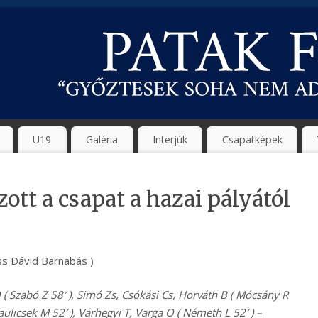
U19
Galéria
Interjúk
Csapatképek
tt a csapat a hazai pályától
iss Dávid Barnabás )
O ( Szabó Z 58′ ), Simó Zs, Csókási Cs, Horváth B ( Mócsány R
Paulicsek M 52′ ), Várhegyi T, Varga O ( Németh L 52′ ) –