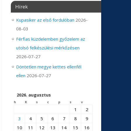
Hírek
Kupasiker az első fordulóban
2026-
08-03
Férfias küzdelemben győzelem az
utolsó felkészülési mérkőzésen
2026-07-27
Döntetlen megye kettes ellenfél
ellen
2026-07-27
2026. augusztus
h
K
s
c
p
s
v
1
2
3
4
5
6
7
8
9
10
11
12
13
14
15
16