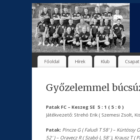
Főoldal
Hírek
Klub
Csapat
Győzelemmel búcsúzo
Patak FC – Keszeg SE 5 : 1 ( 5 : 0 )
Játékvezető: Strehó Erik ( Szemesi Zsolt, K
Patak:
Pincze G ( Faludi T 58′ ) – Kürtössy 
52′ ) – Oravecz R ( Szabó L 58′ ), Krausz T ( 