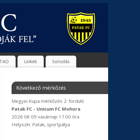
TAO
Linkek
Sorsolás
Következő mérkőzés
Megyei Kupa mérkőzés 2. forduló
Patak FC - Unicum FC Mohora
2026 08 09 vasárnap 17.00 óra
Helyszín: Patak, sportpálya