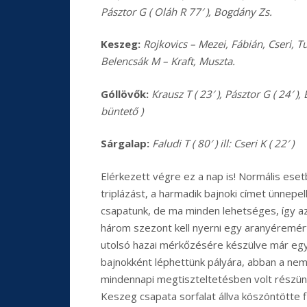
Pásztor G ( Oláh R 77′ ), Bogdány Zs.
Keszeg:
Rojkovics – Mezei, Fábián, Cseri, Tur
Belencsák M – Kraft, Muszta.
Góllövők:
Krausz T ( 23′ ), Pásztor G ( 24′ ),
büntető )
Sárgalap:
Faludi T ( 80′ ) ill: Cseri K ( 22′ )
Elérkezett végre ez a nap is! Normális ese
triplázást, a harmadik bajnoki címet ünnepe
csapatunk, de ma minden lehetséges, így az
három szezont kell nyerni egy aranyéremér
utolsó hazai mérkőzésére készülve már eg
bajnokként léphettünk pályára, abban a ne
mindennapi megtiszteltetésben volt részün
Keszeg csapata sorfalat állva köszöntötte fi