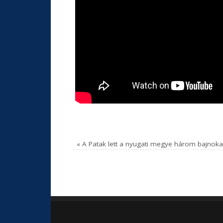
«
A Patak lett a nyugati megye három bajnok