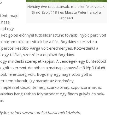
az
Néhány éve csapattársak, ma ellenfelek voltak.
Simó Zsolt ( 18 ) és Muszta Péter harcol a
tént, majd
labdáért
 hazai
majd egy
 két gólos előnnyel futballozhattunk tovább! Nyolc perc volt
bi három találatot vittek be a fiúk. Bogdány szerezte a
t perccel később Varga volt eredményes. Közvetlenül a
t egy találat, szerzője a duplázó Bogdány.
 hogy mindenki szerepet kapjon. A vendégek egy büntetőből
 gólt szerezni, de abban a mai nap kapussá elő lépő Faludi
 több lehetőség volt, Bogdány egymaga több gólt is
yet sem sikerült, így maradt az eredmény.
ünnepléssel köszönte meg szurkolóinak, szponzorainak az
saládias hangulatban folytatódott egy finom gulyás és sok-
ak!
yára az idei szezon utolsó hazai mérkőzésén,