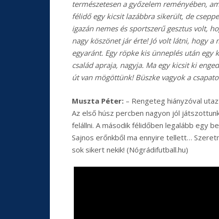
természetesen a győzelem reményében, amit
félidő egy kicsit lazábbra sikerült, de cse
igazán nemes és sportszerű gesztus volt, hog
nagy köszönet jár érte! Jó volt látni, hogy 
egyaránt. Egy röpke kis ünneplés után egy kö
család apraja, nagyja. Ma egy kicsit ki enge
út van mögöttünk! Büszke vagyok a csapat
Muszta Péter:
– Rengeteg hiányzóval utaztu
Az első húsz percben nagyon jól játszottun
felállni. A második félidőben legalább egy be
Sajnos erőnkből ma ennyire tellett… Szeretn
sok sikert nekik! (Nógrádifutball.hu)