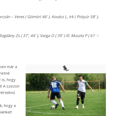
csán – Veres ( Gömöri 46’ ), Kovács L, Irk ( Pistyúr 58’ ),
 Bogdány Zs ( 37′, 44′ ), Varga O ( 39′ ) ill: Muszta P ( 61′ –
tben már a
lhetné
 is, hogy
t! A szezon
yértelmű
m
k, hogy a
ainkat!