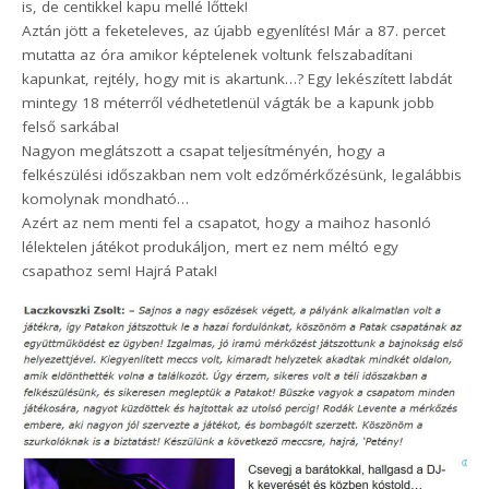
is, de centikkel kapu mellé lőttek!
Aztán jött a feketeleves, az újabb egyenlítés! Már a 87. percet
mutatta az óra amikor képtelenek voltunk felszabadítani
kapunkat, rejtély, hogy mit is akartunk…? Egy lekészített labdát
mintegy 18 méterről védhetetlenül vágták be a kapunk jobb
felső sarkába!
Nagyon meglátszott a csapat teljesítményén, hogy a
felkészülési időszakban nem volt edzőmérkőzésünk, legalábbis
komolynak mondható…
Azért az nem menti fel a csapatot, hogy a maihoz hasonló
lélektelen játékot produkáljon, mert ez nem méltó egy
csapathoz sem! Hajrá Patak!