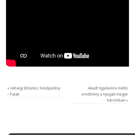
«
Hétvégi Előzetes: Felsőpetény
Akadt figyelemre méltó
– Patak
eredmény a nyugati megye
háromban
»