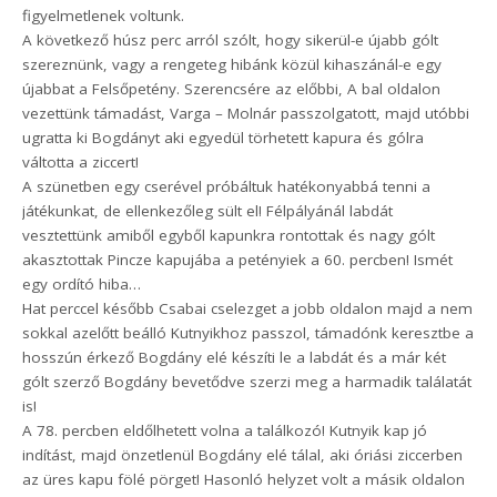
figyelmetlenek voltunk.
A következő húsz perc arról szólt, hogy sikerül-e újabb gólt
szereznünk, vagy a rengeteg hibánk közül kihaszánál-e egy
újabbat a Felsőpetény. Szerencsére az előbbi, A bal oldalon
vezettünk támadást, Varga – Molnár passzolgatott, majd utóbbi
ugratta ki Bogdányt aki egyedül törhetett kapura és gólra
váltotta a ziccert!
A szünetben egy cserével próbáltuk hatékonyabbá tenni a
játékunkat, de ellenkezőleg sült el! Félpályánál labdát
vesztettünk amiből egyből kapunkra rontottak és nagy gólt
akasztottak Pincze kapujába a petényiek a 60. percben! Ismét
egy ordító hiba…
Hat perccel később Csabai cselezget a jobb oldalon majd a nem
sokkal azelőtt beálló Kutnyikhoz passzol, támadónk keresztbe a
hosszún érkező Bogdány elé készíti le a labdát és a már két
gólt szerző Bogdány bevetődve szerzi meg a harmadik találatát
is!
A 78. percben eldőlhetett volna a találkozó! Kutnyik kap jó
indítást, majd önzetlenül Bogdány elé tálal, aki óriási ziccerben
az üres kapu fölé pörget! Hasonló helyzet volt a másik oldalon