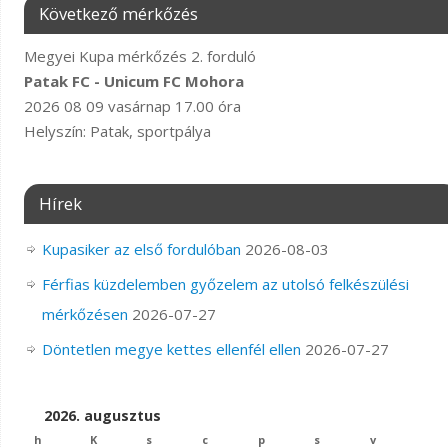
Következő mérkőzés
Megyei Kupa mérkőzés 2. forduló
Patak FC - Unicum FC Mohora
2026 08 09 vasárnap 17.00 óra
Helyszín: Patak, sportpálya
Hírek
Kupasiker az első fordulóban
2026-08-03
Férfias küzdelemben győzelem az utolsó felkészülési
mérkőzésen
2026-07-27
Döntetlen megye kettes ellenfél ellen
2026-07-27
2026. augusztus
h
K
s
c
p
s
v