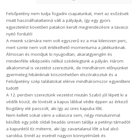
Felsőpetény nem tudja fogadni csapatunkat, mert az esőzések
miatt használhatatlanná vált a pályájuk, így egy gyors
egyeztetést követően patakon került megrendezésre a tavaszi
nyitó forduló!
A mieink számára nem volt egyszerű ez a mai kilencven perc,
mert szinte nem volt értékelhető momentuma a játékunknak.
Álmosan és mondjuk ki nyugodtan, akaratgyengén és
mindenféle elképzelés nélkül szédelegtünk a pályán. Három
alkalommal is vezetést szereztünk, de mindhárom előnyünket
gyermeteg hibáinknak köszönhetően elszórakoztuk és a
Felsőpetény szép találatokat elérve mindháromszor egyenlíteni
tudott!
A 12. percben szereztünk vezetést miután Szabó jól lépett ki a
védők közül, de lövését a kapus lábbal védte éppen az érkező
Bogdány elé passzolt, aki így az üres kapuba lőtt.
Nem kellett sokat várni a válaszra sem, négy minutummal
később egy jobb oldali beadás üresen találja a petényi támadót
a kapunktól tíz méterre, aki így zavartalanul lőtt a bal alsó
sarokba. Ennél az esetnél nagyon könnyelműek és