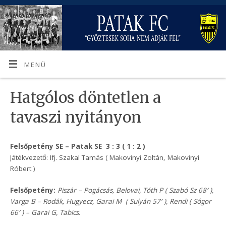
MENÜ
Hatgólos döntetlen a
tavaszi nyitányon
Felsőpetény SE – Patak SE 3 : 3 ( 1 : 2 )
Játékvezető: Ifj. Szakal Tamás ( Makovinyi Zoltán, Makovinyi
Róbert )
Felsőpetény:
Piszár – Pogácsás, Belovai, Tóth P ( Szabó Sz 68′ ),
Varga B – Rodák, Hugyecz, Garai M ( Sulyán 57′ ), Rendi ( Sógor
66′ ) – Garai G, Tabics.