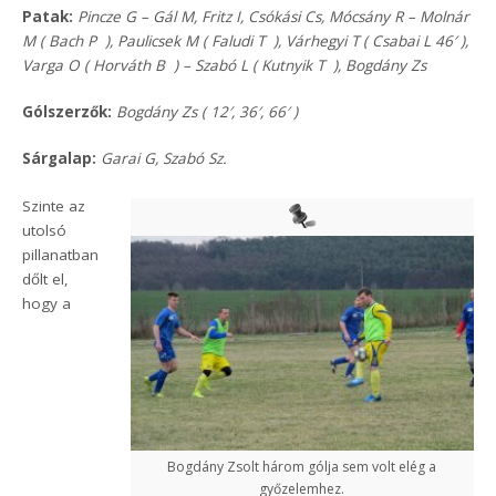
Patak:
Pincze G – Gál M, Fritz I, Csókási Cs, Mócsány R – Molnár
M ( Bach P ), Paulicsek M ( Faludi T ), Várhegyi T ( Csabai L 46′ ),
Varga O ( Horváth B ) – Szabó L ( Kutnyik T ), Bogdány Zs
Gólszerzők:
Bogdány Zs ( 12′, 36′, 66′ )
Sárgalap:
Garai G, Szabó Sz.
Szinte az
utolsó
pillanatban
dőlt el,
hogy a
Bogdány Zsolt három gólja sem volt elég a
győzelemhez.