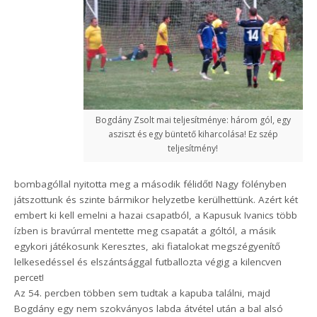
Bogdány Zsolt mai teljesítménye: három gól, egy
asziszt és egy büntető kiharcolása! Ez szép
teljesítmény!
bombagóllal nyitotta meg a második félidőt! Nagy fölényben
játszottunk és szinte bármikor helyzetbe kerülhettünk. Azért két
embert ki kell emelni a hazai csapatból, a Kapusuk Ivanics több
ízben is bravúrral mentette meg csapatát a góltól, a másik
egykori játékosunk Keresztes, aki fiatalokat megszégyenítő
lelkesedéssel és elszántsággal futballozta végig a kilencven
percet!
Az 54. percben többen sem tudtak a kapuba találni, majd
Bogdány egy nem szokványos labda átvétel után a bal alsó