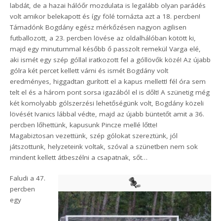
labdát, de a hazai hálóőr mozdulata is legalább olyan parádés
volt amikor belekapott és így fölé tornázta azt a 18. percben!
Támadónk Bogdány egész mérkőzésen nagyon agilisen
futballozott, a 23. percben lövése az oldalhálóban kötött ki,
majd egy minutummal később ő passzolt remekül Varga elé,
aki ismét egy szép góllal iratkozott fel a góllövők közé! Az újabb
gólra két percet kellett várni és ismét Bogdány volt
eredményes, higgadtan gurított el a kapus mellett! fél óra sem
telt el és a három pont sorsa igazából el is dőlt! A szünetig még
két komolyabb gólszerzési lehetőségünk volt, Bogdány közeli
lövését Ivanics lábbal védte, majd az újabb büntetőt amit a 36.
percben lőhettünk, kapusunk Pincze mellé lőtte!
Magabiztosan vezettünk, szép gólokat szereztünk, jól
játszottunk, helyzeteink voltak, szóval a szünetben nem sok
mindent kellett átbeszélni a csapatnak, sőt…
Faludi a 47.
percben
egy