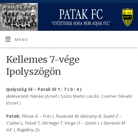
MENÜ
Kellemes 7-vége
Ipolyszögön
Ipolyszög SE – Patak SE 1 : 7 ( 0 : 4 )
Játékvezető: Nánási józsef ( Szűcs Martin László, Csemer Dévald
József )
Patak:
Pincze G – Fritz I, Paulicsek M, Mócsány R, Szabó Z –
Csabai L, Faludi T, Várhegyi T, Varga O – Szabó L ( Szenecei M
64′ ), Bogdány Zs.