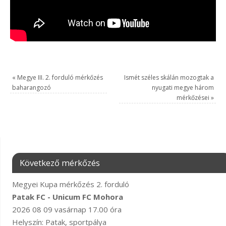
«
Megye III. 2. forduló mérkőzés
Ismét széles skálán mozogtak a
baharangozó
nyugati megye három
mérkőzései
»
Következő mérkőzés
Megyei Kupa mérkőzés 2. forduló
Patak FC - Unicum FC Mohora
2026 08 09 vasárnap 17.00 óra
Helyszín: Patak, sportpálya