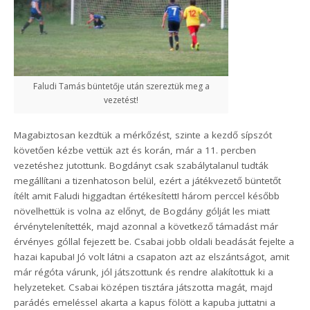
Faludi Tamás büntetője után szereztük meg a
vezetést!
Magabiztosan kezdtük a mérkőzést, szinte a kezdő sípszót
követően kézbe vettük azt és korán, már a 11. percben
vezetéshez jutottunk. Bogdányt csak szabálytalanul tudták
megállítani a tizenhatoson belül, ezért a játékvezető büntetőt
ítélt amit Faludi higgadtan értékesített! három perccel később
növelhettük is volna az előnyt, de Bogdány gólját les miatt
érvénytelenítették, majd azonnal a következő támadást már
érvényes góllal fejezett be. Csabai jobb oldali beadását fejelte a
hazai kapuba! Jó volt látni a csapaton azt az elszántságot, amit
már régóta várunk, jól játszottunk és rendre alakítottuk ki a
helyzeteket. Csabai középen tisztára játszotta magát, majd
parádés emeléssel akarta a kapus fölött a kapuba juttatni a