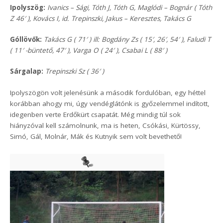
Ipolyszög:
Ivanics – Sági, Tóth J, Tóth G, Maglódi – Bognár ( Tóth
Z 46′ ), Kovács I, id. Trepinszki, Jakus – Keresztes, Takács G
Góllövők:
Takács G ( 71′ ) ill: Bogdány Zs ( 15′, 26′, 54′ ), Faludi T
( 11′ -büntető, 47′ ), Varga O ( 24′ ), Csabai L ( 88′ )
Sárgalap:
Trepinszki Sz ( 36′ )
Ipolyszögön volt jelenésünk a második fordulóban, egy héttel
korábban ahogy mi, úgy vendéglátónk is győzelemmel indított,
idegenben verte Erdőkürt csapatát. Még mindig túl sok
hiányzóval kell számolnunk, ma is heten, Csókási, Kürtössy,
Simó, Gál, Molnár, Mák és Kutnyik sem volt bevethető!