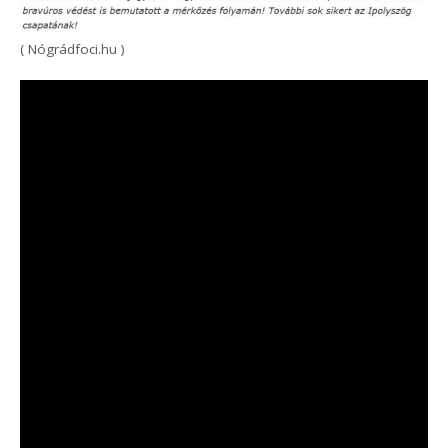
( Nógrádfoci.hu )