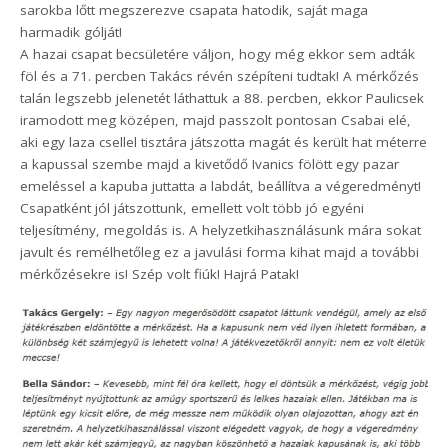
sarokba lőtt megszerezve csapata hatodik, saját maga
harmadik gólját!
A hazai csapat becsületére váljon, hogy még ekkor sem adták
föl és a 71. percben Takács révén szépíteni tudtak! A mérkőzés
talán legszebb jelenetét láthattuk a 88. percben, ekkor Paulicsek
iramodott meg középen, majd passzolt pontosan Csabai elé,
aki egy laza csellel tisztára játszotta magát és került hat méterre
a kapussal szembe majd a kivetődő Ivanics fölött egy pazar
emeléssel a kapuba juttatta a labdát, beállítva a végeredményt!
Csapatként jól játszottunk, emellett volt több jó egyéni
teljesítmény, megoldás is. A helyzetkihasználásunk mára sokat
javult és remélhetőleg ez a javulási forma kihat majd a további
mérkőzésekre is! Szép volt fiúk! Hajrá Patak!