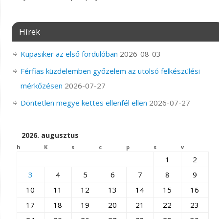
Hírek
Kupasiker az első fordulóban
2026-08-03
Férfias küzdelemben győzelem az utolsó felkészülési
mérkőzésen
2026-07-27
Döntetlen megye kettes ellenfél ellen
2026-07-27
2026. augusztus
h
K
s
c
p
s
v
1
2
3
4
5
6
7
8
9
10
11
12
13
14
15
16
17
18
19
20
21
22
23