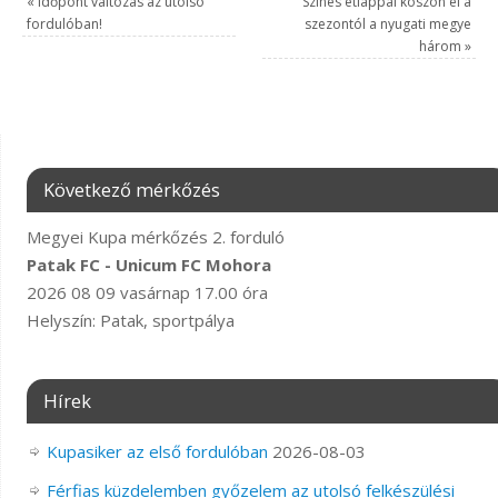
«
Időpont változás az utolsó
Színes étlappal köszön el a
fordulóban!
szezontól a nyugati megye
három
»
Következő mérkőzés
Megyei Kupa mérkőzés 2. forduló
Patak FC - Unicum FC Mohora
2026 08 09 vasárnap 17.00 óra
Helyszín: Patak, sportpálya
Hírek
Kupasiker az első fordulóban
2026-08-03
Férfias küzdelemben győzelem az utolsó felkészülési