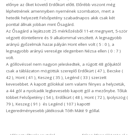
előnye az őket követő Erdőkürt előtt. Előrébb viszont még
léphetnének amennyiben nyernének szombaton, mert a
hetedik helyezett Felsőpetény szabadnapos akik csak két
ponttal állnak jobban mint Ősagárd.
Az Ősagárd a lejátszott 25 mérkőzésből 11-et megnyert, 5-ször
végzett döntetlenre és 9 alkalommal veszített. A legnagyobb
arányú győzelmük hazai pályán Hont ellen volt ( 5 : 0 ), a
legnagyobb arányú veresége idegenben Nézsa ellen ( 0 : 7 )
volt.
A góllövéssel nem nagyon jeleskedtek, a rúgott 48 góljuktól
csak a táblázaton mögöttük szereplő Erdőkürt ( 47 ), Becske (
42 ), Hont ( 41 ), Keszeg ( 35 ), Legénd ( 33 ) szerzett
kevesebbet. A kapott gólokkal sem valami fényes a helyzetük,
a 44 gól a nyolcadik legkevesebb kapott gól a mezőnybe. Tőlük
többet Felsőpetény ( 54 ), Erdőkürt ( 48 ), Hont ( 72 ), Ipolyszög (
79 ), Keszeg ( 91 ) és Legénd ( 107 ) kapott!
Legeredményesebb játékosuk Tóth Máté 9 góllal.