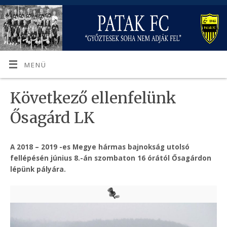
MENÜ
Következő ellenfelünk
Ősagárd LK
A 2018 – 2019 -es Megye hármas bajnokság utolsó
fellépésén június 8.-án szombaton 16 órától Ősagárdon
lépünk pályára.