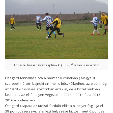
Az ősszel hazai pályán kaptunk ki ( 3 : 4 ) Ősagárd csapatától.
Ősagárd fennállása óta a harmadik vonalban ( Megye III. )
szerepel. három bajnoki címmel is büszkélkedhet, az elsőt még
az 1978 – 1979 -es szezonban érték el, de a közel múltban
kétszer is az első helyen végeztek a 2013 – 2014 és a 2015 –
2016 -os idényben!
Ősagárd csapata az utolsó forduló előtt a 8. helyet foglalja el
38 pontot szerezve. Jelenlegi helyezése biztos, mert 6 pont az