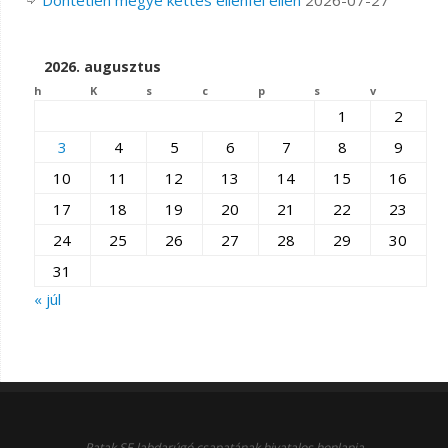
Döntetlen megye kettes ellenfél ellen
2026-07-27
2026. augusztus
h
K
s
c
p
s
v
1
2
3
4
5
6
7
8
9
10
11
12
13
14
15
16
17
18
19
20
21
22
23
24
25
26
27
28
29
30
31
« júl
Patak SE labdarúgó csapatának hivatalos honlapja