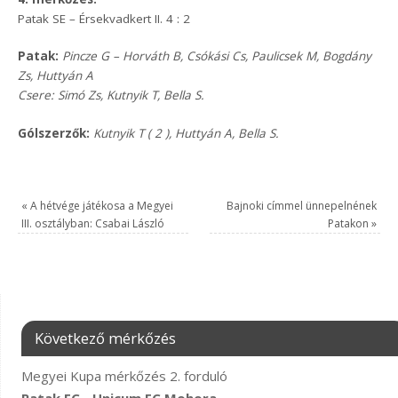
Patak SE – Érsekvadkert II. 4 : 2
Patak:
Pincze G – Horváth B, Csókási Cs, Paulicsek M, Bogdány
Zs, Huttyán A
Csere:
Simó Zs, Kutnyik T, Bella S.
Gólszerzők:
Kutnyik T ( 2 ), Huttyán A, Bella S.
«
A hétvége játékosa a Megyei
Bajnoki címmel ünnepelnének
III. osztályban: Csabai László
Patakon
»
Következő mérkőzés
Megyei Kupa mérkőzés 2. forduló