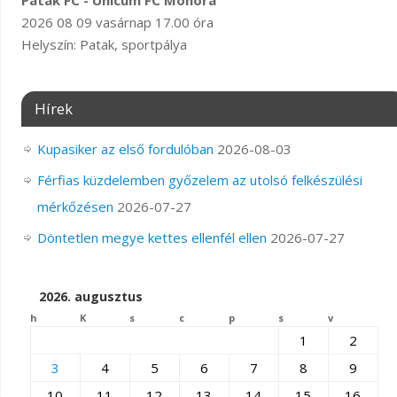
Patak FC - Unicum FC Mohora
2026 08 09 vasárnap 17.00 óra
Helyszín: Patak, sportpálya
Hírek
Kupasiker az első fordulóban
2026-08-03
Férfias küzdelemben győzelem az utolsó felkészülési
mérkőzésen
2026-07-27
Döntetlen megye kettes ellenfél ellen
2026-07-27
2026. augusztus
h
K
s
c
p
s
v
1
2
3
4
5
6
7
8
9
10
11
12
13
14
15
16