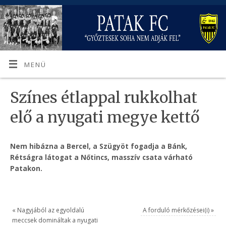
MENÜ
Színes étlappal rukkolhat
elő a nyugati megye kettő
Nem hibázna a Bercel, a Szügyöt fogadja a Bánk,
Rétságra látogat a Nőtincs, masszív csata várható
Patakon.
«
Nagyjából az egyoldalú
A forduló mérkőzései(i)
»
meccsek domináltak a nyugati