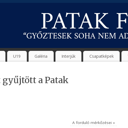
U19
Galéria
Interjúk
Csapatképek
 gyűjtött a Patak
A forduló mérkőzései
»