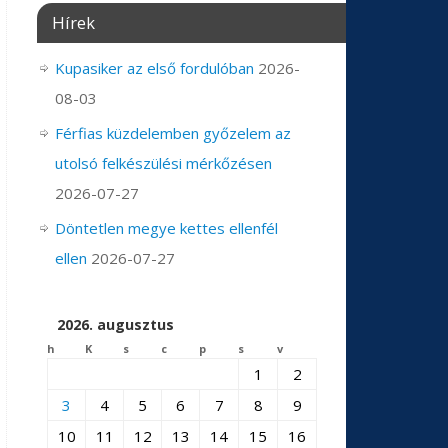
Hírek
Kupasiker az első fordulóban
2026-
08-03
Férfias küzdelemben győzelem az
utolsó felkészülési mérkőzésen
2026-07-27
Döntetlen megye kettes ellenfél
ellen
2026-07-27
2026. augusztus
h
K
s
c
p
s
v
1
2
3
4
5
6
7
8
9
10
11
12
13
14
15
16