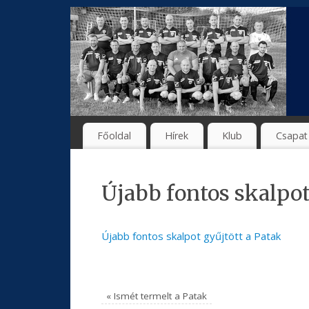
Főoldal
Hírek
Klub
Csapat
Újabb fontos skalpot
Újabb fontos skalpot gyűjtött a Patak
«
Ismét termelt a Patak