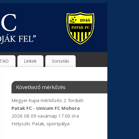
TAO
Linkek
Sorsolás
Következő mérkőzés
Megyei Kupa mérkőzés 2. forduló
Patak FC - Unicum FC Mohora
2026 08 09 vasárnap 17.00 óra
Helyszín: Patak, sportpálya