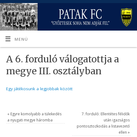
MENÜ
A 6. forduló válogatottja a
megye III. osztályban
Egy játékosunk a legjobbak között
«
Egyre komolyabb a tülekedés
7. forduló: Ellentétes félidők
a nyugati megye háromba
után igazságos
pontosztozkodás a listavezető
ellen
»