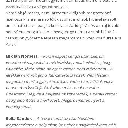
az i-re a pontot miután egy remek támadás után ő is betalált,
ezzel kialakítva a végeredményt is.
Nem volt jó meccs, nem játszottunk jól,több meghatározó
játékosunk is a mai nap tőlük szokatlanul sok hibával játszott,
ami kihatott a csapat játékunkra is. Az időjárás és a talaj tovább
nehezítette dolgunkat. A lényeg, hogy nem utaztunk hiába és
csapatunk győzelme teljesen megérdemelt! Szép volt fiúk! Hajrá
Patak!
Miklián Norbert:
– Korán kapott két gól után sikerült
visszahozni magunkat a mérkőzésbe, annak ellenére, hogy
valamiért sétált szinte az egész csapat, nem is értettem… A
játékkal nem volt gond, helyzeteink is voltak. Nem láttam
magunkon most a győzni akarást, mintha nem hittünk volna
benne. A második játékrészben már rendben volt a
futásmennyiség, de a helyzeteink kimaradtak, a pataki csapat
pedig eldöntötte a mérkőzést. Megérdemelten nyert a
vendégcsapat.
Bella Sándor:
– A hazai csapat az első félidőben
megnehezítette a dolgunkat, igaz ehhez nagymértékben mi is