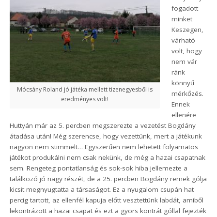
fogadott
minket
Keszegen,
várható
volt, hogy
nem vár
ránk
könnyű
Mócsány Roland jó játéka mellett tizenegyesből is
mérkőzés.
eredményes volt!
Ennek
ellenére
Huttyán már az 5. percben megszerezte a vezetést Bogdány
átadása után! Még szerencse, hogy vezettünk, mert a játékunk
nagyon nem stimmelt… Egyszerűen nem lehetett folyamatos
játékot produkálni nem csak nekünk, de még a hazai csapatnak
sem. Rengeteg pontatlanság és sok-sok hiba jellemezte a
találkozó jó nagy részét, de a 25. percben Bogdány remek gólja
kicsit megnyugtatta a társaságot. Ez a nyugalom csupán hat
percig tartott, az ellenfél kapuja előtt vesztettünk labdát, amiből
lekontrázott a hazai csapat és ezt a gyors kontrát góllal fejezték