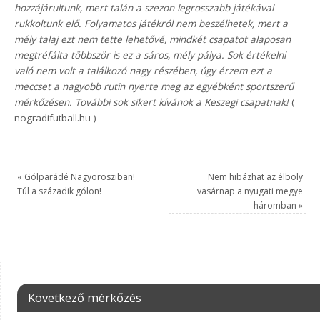
hozzájárultunk, mert talán a szezon legrosszabb játékával
rukkoltunk elő. Folyamatos játékról nem beszélhetek, mert a
mély talaj ezt nem tette lehetővé, mindkét csapatot alaposan
megtréfálta többször is ez a sáros, mély pálya. Sok értékelni
való nem volt a találkozó nagy részében, úgy érzem ezt a
meccset a nagyobb rutin nyerte meg az egyébként sportszerű
mérkőzésen. További sok sikert kívánok a Keszegi csapatnak!
(
nogradifutball.hu )
«
Gólparádé Nagyorosziban!
Nem hibázhat az élboly
Túl a századik gólon!
vasárnap a nyugati megye
háromban
»
Következő mérkőzés