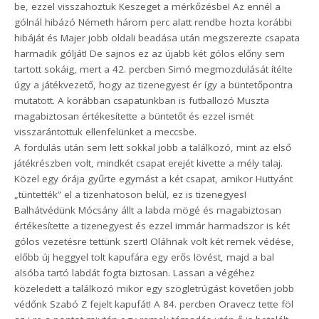
be, ezzel visszahoztuk Keszeget a mérkőzésbe! Az ennél a
gólnál hibázó Németh három perc alatt rendbe hozta korábbi
hibáját és Majer jobb oldali beadása után megszerezte csapata
harmadik gólját! De sajnos ez az újabb két gólos előny sem
tartott sokáig, mert a 42. percben Simó megmozdulását ítélte
úgy a játékvezető, hogy az tizenegyest ér így a büntetőpontra
mutatott. A korábban csapatunkban is futballozó Muszta
magabiztosan értékesítette a büntetőt és ezzel ismét
visszarántottuk ellenfelünket a meccsbe.
A fordulás után sem lett sokkal jobb a találkozó, mint az első
játékrészben volt, mindkét csapat erejét kivette a mély talaj.
Közel egy órája gyűrte egymást a két csapat, amikor Huttyánt
„tüntették” el a tizenhatoson belül, ez is tizenegyes!
Balhátvédünk Mócsány állt a labda mögé és magabiztosan
értékesítette a tizenegyest és ezzel immár harmadszor is két
gólos vezetésre tettünk szert! Oláhnak volt két remek védése,
előbb új heggyel tolt kapufára egy erős lövést, majd a bal
alsóba tartó labdát fogta biztosan. Lassan a végéhez
közeledett a találkozó mikor egy szögletrúgást követően jobb
védőnk Szabó Z fejelt kapufát! A 84. percben Oravecz tette föl