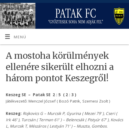
MENÜ
A mostoha körülmények
ellenére sikerült elhozni a
három pontot Keszegről!
Keszeg SE – Patak SE 2 : 5 ( 2 : 3 )
Játékvezető: Menczel József ( Bozó Patrik, Szemesi Zsolt )
Keszeg:
Rojkovics G – Murcsik P, Gyurina ( Mezei 79’ ), Cseri (
Irk 46’ ), Turcsán ( Terman 61’ ) – Belencsák ( Pistyúr 67’ ), Kovács
L, Murcsik T, Mészáros ( Lestyán 71’ ) – Muszta, Gombos.