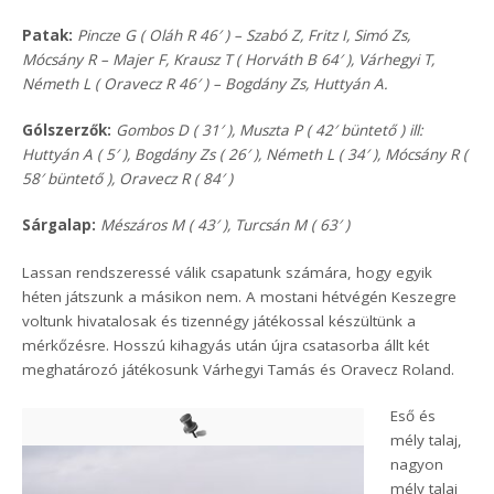
Patak:
Pincze G ( Oláh R 46′ ) – Szabó Z, Fritz I, Simó Zs,
Mócsány R – Majer F, Krausz T ( Horváth B 64′ ), Várhegyi T,
Németh L ( Oravecz R 46′ ) – Bogdány Zs, Huttyán A.
Gólszerzők:
Gombos D ( 31′ ), Muszta P ( 42′ büntető ) ill:
Huttyán A ( 5′ ), Bogdány Zs ( 26′ ), Németh L ( 34′ ), Mócsány R (
58′ büntető ), Oravecz R ( 84′ )
Sárgalap:
Mészáros M ( 43′ ), Turcsán M ( 63′ )
Lassan rendszeressé válik csapatunk számára, hogy egyik
héten játszunk a másikon nem. A mostani hétvégén Keszegre
voltunk hivatalosak és tizennégy játékossal készültünk a
mérkőzésre. Hosszú kihagyás után újra csatasorba állt két
meghatározó játékosunk Várhegyi Tamás és Oravecz Roland.
Eső és
mély talaj,
nagyon
mély talaj