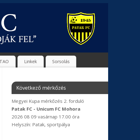
TAO
Linkek
Sorsolás
Következő mérkőzés
Megyei Kupa mérkőzés 2. forduló
Patak FC - Unicum FC Mohora
2026 08 09 vasárnap 17.00 óra
Helyszín: Patak, sportpálya