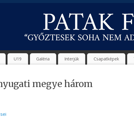
U19
Galéria
Interjúk
Csapatképek
a nyugati megye három
sei