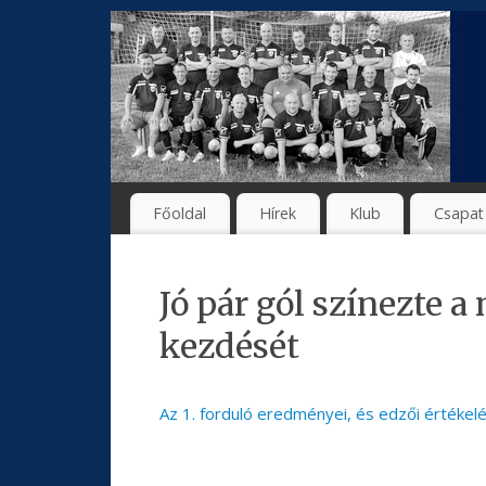
Főoldal
Hírek
Klub
Csapat
Jó pár gól színezte 
kezdését
Az 1. forduló eredményei, és edzői értékelé