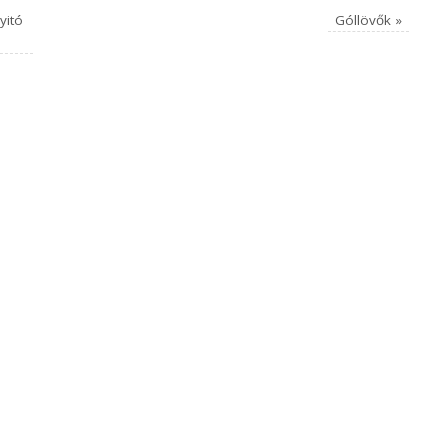
yitó
Góllövők
»