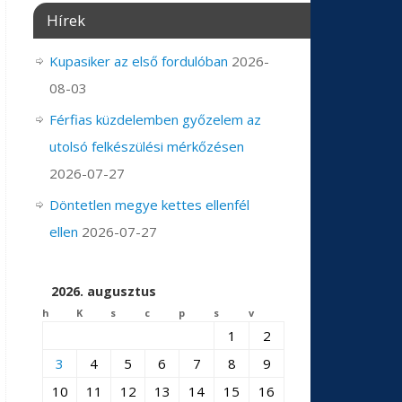
Hírek
Kupasiker az első fordulóban
2026-
08-03
Férfias küzdelemben győzelem az
utolsó felkészülési mérkőzésen
2026-07-27
Döntetlen megye kettes ellenfél
ellen
2026-07-27
2026. augusztus
h
K
s
c
p
s
v
1
2
3
4
5
6
7
8
9
10
11
12
13
14
15
16