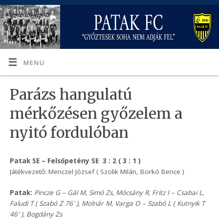
MENÜ
Parázs hangulatú
mérkőzésen győzelem a
nyitó fordulóban
Patak SE – Felsőpetény SE 3 : 2 ( 3 : 1 )
Játékvezető: Menczel József ( Szolik Milán, Borkó Bence )
Patak:
Pincze G – Gál M, Simó Zs, Mócsány R, Fritz I – Csabai L,
Faludi T ( Szabó Z 76′ ), Molnár M, Varga O – Szabó L ( Kutnyik T
46′ ), Bogdány Zs