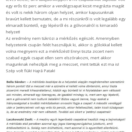
egy erős tíz perc amikor a vendégcsapat kicsit megrázta magát
és volt is nekik három olyan helyzet, amkor kapusunknak
bravúrt kellett bemutatni, de a mi részünkről is volt legalább egy
elmaradt büntető, egy lépésről és a gólvonalról is kimaradó
helyzet!
Az eredmény nem tükrözi a mérkőzés egészét. Amennyiben
helyzeteink csupán felét használjuk ki, akkor is gólokkal kellett
volna megnyerni ezt a mérkőzést! Ennyi tiszta ziccert nem
szabad egyik csapat ellen sem elszórakozni, mert akkor
magunknak nehezítjük meg a meccset, mint tettük ezt ma is!
Szép volt fiúk! Hajrá Patak!