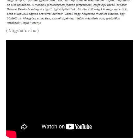
( Nógrádfoci.hu )