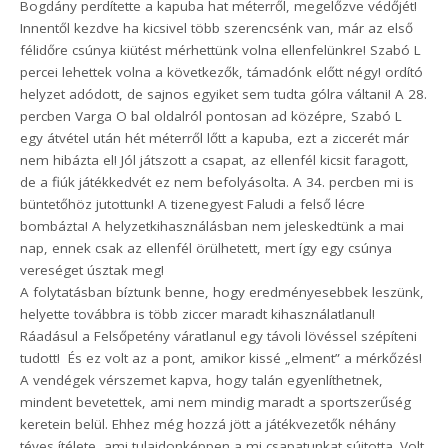
Bogdány perdítette a kapuba hat méterről, megelőzve védőjét!
Innentől kezdve ha kicsivel több szerencsénk van, már az első
félidőre csúnya kiütést mérhettünk volna ellenfelünkre! Szabó L
percei lehettek volna a következők, támadónk előtt négy! ordító
helyzet adódott, de sajnos egyiket sem tudta gólra váltani! A 28.
percben Varga O bal oldalról pontosan ad középre, Szabó L
egy átvétel után hét méterről lőtt a kapuba, ezt a ziccerét már
nem hibázta el! Jól játszott a csapat, az ellenfél kicsit faragott,
de a fiúk játékkedvét ez nem befolyásolta. A 34. percben mi is
büntetőhöz jutottunk! A tizenegyest Faludi a felső lécre
bombázta! A helyzetkihasználásban nem jeleskedtünk a mai
nap, ennek csak az ellenfél örülhetett, mert így egy csúnya
vereséget úsztak meg!
A folytatásban bíztunk benne, hogy eredményesebbek leszünk,
helyette továbbra is több ziccer maradt kihasználatlanul!
Ráadásul a Felsőpetény váratlanul egy távoli lövéssel szépíteni
tudott! És ez volt az a pont, amikor kissé „elment” a mérkőzés!
A vendégek vérszemet kapva, hogy talán egyenlíthetnek,
mindent bevetettek, ami nem mindig maradt a sportszerűség
keretein belül. Ehhez még hozzá jött a játékvezetők néhány
téves ítélete, ami tulajdonképpen a mi csapatunkat sújtotta. Volt