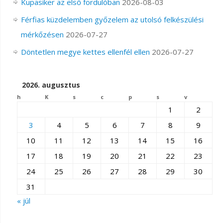
Kupasiker az első fordulóban
2026-08-03
Férfias küzdelemben győzelem az utolsó felkészülési
mérkőzésen
2026-07-27
Döntetlen megye kettes ellenfél ellen
2026-07-27
2026. augusztus
h
K
s
c
p
s
v
1
2
3
4
5
6
7
8
9
10
11
12
13
14
15
16
17
18
19
20
21
22
23
24
25
26
27
28
29
30
31
« júl