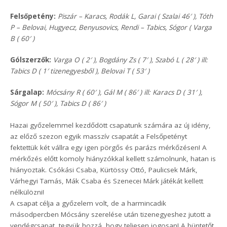
Felsőpetény:
Piszár – Karacs, Rodák L, Garai ( Szalai 46′ ), Tóth
P – Belovai, Hugyecz, Benyusovics, Rendi – Tabics, Sógor ( Varga
B ( 60′ )
Gólszerzők:
Varga O ( 2′ ), Bogdány Zs ( 7′ ), Szabó L ( 28′ ) ill:
Tabics D ( 1′ tizenegyesből ), Belovai T ( 53′ )
Sárgalap:
Mócsány R ( 60′ ), Gál M ( 86′ ) ill: Karacs D ( 31′ ),
Sógor M ( 50′ ), Tabics D ( 86′ )
Hazai győzelemmel kezdődött csapatunk számára az új idény,
az előző szezon egyik masszív csapatát a Felsőpetényt
fektettük két vállra egy igen pörgős és parázs mérkőzésen! A
mérkőzés előtt komoly hiányzókkal kellett számolnunk, hatan is
hiányoztak. Csókási Csaba, Kürtössy Ottó, Paulicsek Márk,
Várhegyi Tamás, Mák Csaba és Szenecei Márk játékát kellett
nélkülözni!
A csapat célja a győzelem volt, de a harmincadik
másodpercben Mócsány szerelése után tizenegyeshez jutott a
vendégcsapat, tegyük hozzá, hogy teljesen jogosan! A büntetőt