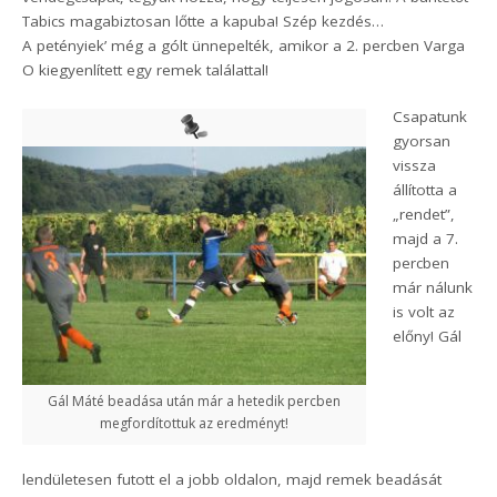
Tabics magabiztosan lőtte a kapuba! Szép kezdés…
A petényiek’ még a gólt ünnepelték, amikor a 2. percben Varga
O kiegyenlített egy remek találattal!
Csapatunk
gyorsan
vissza
állította a
„rendet”,
majd a 7.
percben
már nálunk
is volt az
előny! Gál
Gál Máté beadása után már a hetedik percben
megfordítottuk az eredményt!
lendületesen futott el a jobb oldalon, majd remek beadását