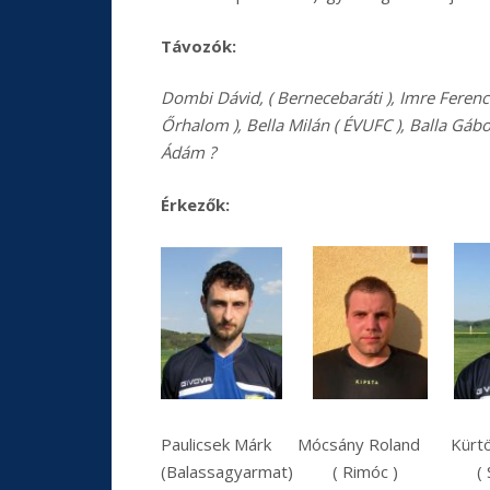
Távozók:
Dombi Dávid, ( Bernecebaráti ), Imre Ferenc 
Őrhalom ),
Bella Milán ( ÉVUFC ), Balla Gáb
Ádám ?
Érkezők:
Paulicsek Márk Mócsány Roland Kür
(Balassagyarmat) ( Rimóc ) ( Szü