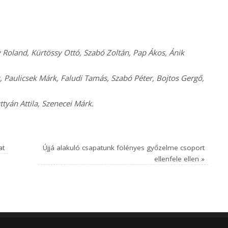
 Roland, Kürtössy Ottó, Szabó Zoltán, Pap Ákos, Ánik
 Paulicsek Márk, Faludi Tamás, Szabó Péter, Bojtos Gergő,
tyán Attila, Szenecei Márk.
at
Újjá alakuló csapatunk fölényes győzelme csoport
ellenfele ellen
»