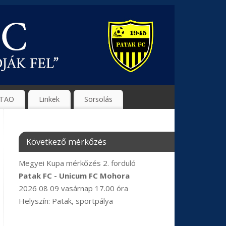
TAO
Linkek
Sorsolás
Következő mérkőzés
Megyei Kupa mérkőzés 2. forduló
Patak FC - Unicum FC Mohora
2026 08 09 vasárnap 17.00 óra
Helyszín: Patak, sportpálya