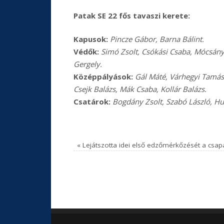
Patak SE 22 fős tavaszi kerete:
Kapusok:
Pincze Gábor, Barna Bálint.
Védők:
Simó Zsolt, Csókási Csaba, Mócsány
Gergely.
Középpályások:
Gál Máté, Várhegyi Tamás,
Csejk Balázs, Mák Csaba, Kollár Balázs.
Csatárok:
Bogdány Zsolt, Szabó László, Hut
«
Lejátszotta idei első edzőmérkőzését a csap