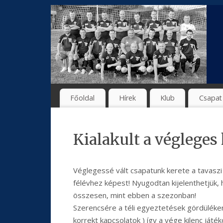
Főoldal
Hírek
Klub
Csapat
Kialakult a végleges
Véglegessé vált csapatunk kerete a tavaszi
félévhez képest! Nyugodtan kijelenthetjük,
összesen, mint ebben a szezonban!
Szerencsére a téli egyeztetések gördüléken
korrekt kapcsolatok ) így a vége kilenc játé