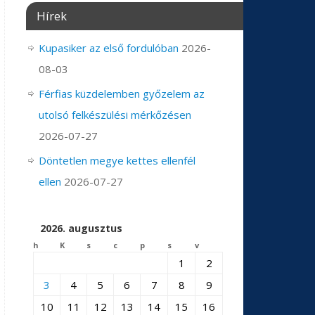
Hírek
Kupasiker az első fordulóban
2026-
08-03
Férfias küzdelemben győzelem az
utolsó felkészülési mérkőzésen
2026-07-27
Döntetlen megye kettes ellenfél
ellen
2026-07-27
2026. augusztus
h
K
s
c
p
s
v
1
2
3
4
5
6
7
8
9
10
11
12
13
14
15
16