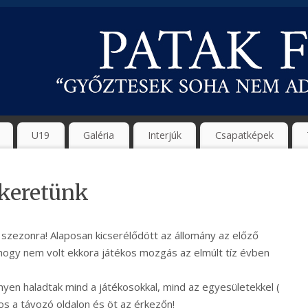
U19
Galéria
Interjúk
Csapatképek
 keretünk
 szezonra! Alaposan kicserélődött az állomány az előző
 hogy nem volt ekkora játékos mozgás az elmúlt tíz évben
yen haladtak mind a játékosokkal, mind az egyesületekkel (
kos a távozó oldalon és öt az érkezőn!