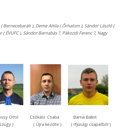
( Bernecebaráti ), Deme Attila ( Őrhalom ), Sándor László (
or ( ÉVUFC ), Sándor Barnabás ?, Pákozdi Ferenc ?, Nagy
tössy Ottó Csókási Csaba Barna Bálint
gy ) ( Újra kezdte ) ( Ifjúsági csapatból )