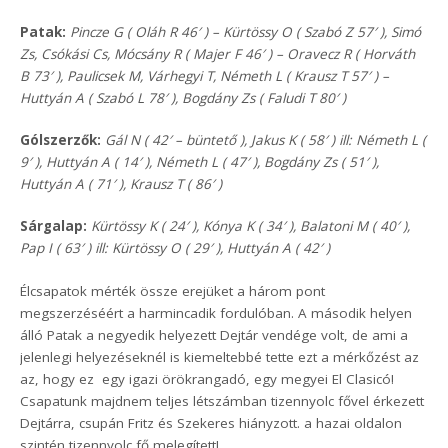
Patak:
Pincze G ( Oláh R 46′ ) – Kürtössy O ( Szabó Z 57′ ), Simó
Zs, Csókási Cs, Mócsány R ( Majer F 46′ ) – Oravecz R ( Horváth
B 73′ ), Paulicsek M, Várhegyi T, Németh L ( Krausz T 57′ ) –
Huttyán A ( Szabó L 78′ ), Bogdány Zs ( Faludi T 80′ )
Gólszerzők:
Gál N ( 42′ – büntető ), Jakus K ( 58′ ) ill: Németh L (
9′ ), Huttyán A ( 14′ ), Németh L ( 47′ ), Bogdány Zs ( 51′ ),
Huttyán A ( 71′ ), Krausz T ( 86′ )
Sárgalap:
Kürtössy K ( 24′ ), Kónya K ( 34′ ), Balatoni M ( 40′ ),
Pap I ( 63′ ) ill: Kürtössy O ( 29′ ), Huttyán A ( 42′ )
Élcsapatok mérték össze erejüket a három pont
megszerzéséért a harmincadik fordulóban. A második helyen
álló Patak a negyedik helyezett Dejtár vendége volt, de ami a
jelenlegi helyezéseknél is kiemeltebbé tette ezt a mérkőzést az
az, hogy ez egy igazi örökrangadó, egy megyei El Clasicó!
Csapatunk majdnem teljes létszámban tizennyolc fővel érkezett
Dejtárra, csupán Fritz és Szekeres hiányzott. a hazai oldalon
szintén tizennyolc fő melegített!