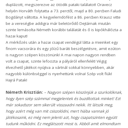
duplázott, megszerezve az ötödik pataki találatot! Oravecz
helyén Horváth folytatta a 73. perctől, majd a 80. percben Faludi
Bogdányt váltotta. A kegyelemdöfést a 86. percben Krausz vitte
be a vereségbe addigra már beletörődő Dejtárnak miután
szinte lemásolta Németh korábbi találatát és ő is kipókhálózta a
hazai kaput!
A mérkőzés után a hazai csapat vendégül látta a mieinket egy
finom vacsorára és egy jóízű baráti beszélgetésre, amit ezúton
is nagyon szépen köszönünk! A mai napon nagyon rendben
volt a csapat, szinte lefocizta a pályáról ellenfelét! Végig
élvezhető játékot nyújtva a vártnál sokkal könnyebben, akár
nagyobb különbséggel is nyerhettünk volna! Szép volt fiúk!
Hajrá Patak!
Németh Krisztián:
– Nagyon szépen köszönjük a szurkolóknak,
hogy ilyen szép számmal megjelentek és buzdítottak minket! Ezt
már sokadszor sem sikerült visszaadni nekik. Itt látszik meg,
hogy azért még van mit csiszolódni, mert hiába vannak jó
játékosaink, ez még nem jelenti azt, hogy csapatszinten együtt
tudunk működni. Ez meglátszott most is. Abból amit elmondtam