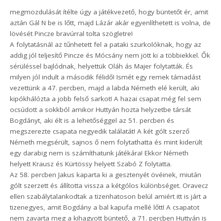
megmozdulását ítélte úgy a játékvezető, hogy büntetőt ér, amit
aztán Gál N be is lőtt, majd Lázár akár egyenlíthetett is volna, de
lövését Pincze bravúrral tolta szögletre!
A folytatásnál az tűnhetett fel a pataki szurkolóknak, hogy az
addig jól teljesítő Pincze és Mócsány nem jött ki a többiekkel. Ők
sérüléssel bajlódnak, helyettük Oláh ás Majer folytatták. És
milyen jól indult a második félidő! Ismét egy remek támadást
vezettünk a 47. percben, majd a labda Németh elé került, aki
kipókhálózta a jobb felső sarkot! A hazai csapat még fel sem
ocsúdott a sokkból amikor Huttyán hozta helyzetbe társát
Bogdányt, aki élt is a lehetőséggel az 51. percben és
megszerezte csapata negyedik találatát! A két gólt szerző
Németh megsérült, sajnos ő nem folytathatta és mint kiderült
egy darabig nem is számíthatunk játékára! Ekkor Németh
helyett Krausz és Kürtössy helyett Szabó Z folytatta.
Az 58. percben Jakus kaparta ki a gesztenyét övéinek, miután
gólt szerzett és állította vissza a kétgólos különbséget. Oravecz
ellen szabálytalankodtak a tizenhatoson belül amiért itt is járt a
tizenegyes, amit Bogdány a bal kapufa mellé lőtt! A csapatot
nem zavarta meg a kihagyott büntető, a 71. percben Huttyán is