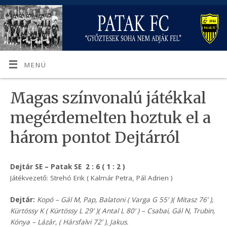
MENÜ
Magas színvonalú játékkal
megérdemelten hoztuk el a
három pontot Dejtárról
Dejtár SE – Patak SE 2 : 6 ( 1 : 2 )
Játékvezető: Strehó Erik ( Kalmár Petra, Pál Adrien )
Dejtár:
Kopó – Gál M, Pap, Balatoni ( Varga G 55’ )( Mitasz 76’ ),
Kürtössy K ( Kürtössy L 29’ )( Antal L 80’ ) – Csabai, Gál N, Trubin,
Kónya – Lázár, ( Hársfalvi 72’ ), Jakus.