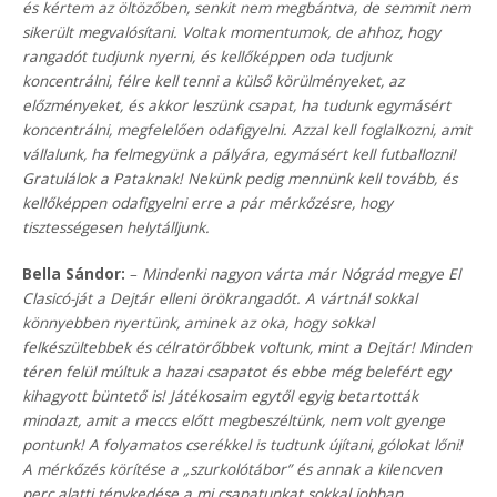
és kértem az öltözőben, senkit nem megbántva, de semmit nem
sikerült megvalósítani. Voltak momentumok, de ahhoz, hogy
rangadót tudjunk nyerni, és kellőképpen oda tudjunk
koncentrálni, félre kell tenni a külső körülményeket, az
előzményeket, és akkor leszünk csapat, ha tudunk egymásért
koncentrálni, megfelelően odafigyelni. Azzal kell foglalkozni, amit
vállalunk, ha felmegyünk a pályára, egymásért kell futballozni!
Gratulálok a Pataknak! Nekünk pedig mennünk kell tovább, és
kellőképpen odafigyelni erre a pár mérkőzésre, hogy
tisztességesen helytálljunk.
Bella Sándor:
–
Mindenki nagyon várta már Nógrád megye El
Clasicó-ját a Dejtár elleni örökrangadót. A vártnál sokkal
könnyebben nyertünk, aminek az oka, hogy sokkal
felkészültebbek és célratörőbbek voltunk, mint a Dejtár! Minden
téren felül múltuk a hazai csapatot és ebbe még belefért egy
kihagyott büntető is! Játékosaim egytől egyig betartották
mindazt, amit a meccs előtt megbeszéltünk, nem volt gyenge
pontunk! A folyamatos cserékkel is tudtunk újítani, gólokat lőni!
A mérkőzés körítése a „szurkolótábor” és annak a kilencven
perc alatti ténykedése a mi csapatunkat sokkal jobban