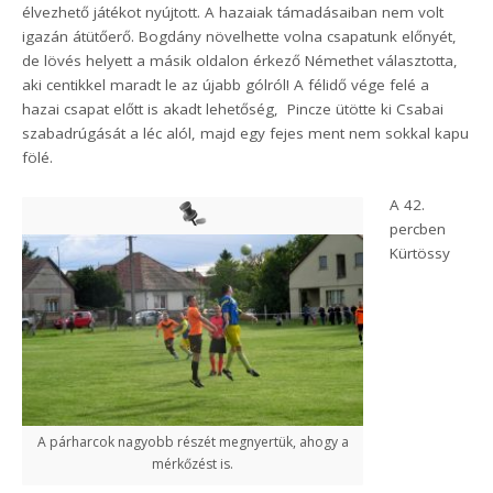
élvezhető játékot nyújtott. A hazaiak támadásaiban nem volt
igazán átütőerő. Bogdány növelhette volna csapatunk előnyét,
de lövés helyett a másik oldalon érkező Némethet választotta,
aki centikkel maradt le az újabb gólról! A félidő vége felé a
hazai csapat előtt is akadt lehetőség, Pincze ütötte ki Csabai
szabadrúgását a léc alól, majd egy fejes ment nem sokkal kapu
fölé.
A 42.
percben
Kürtössy
A párharcok nagyobb részét megnyertük, ahogy a
mérkőzést is.