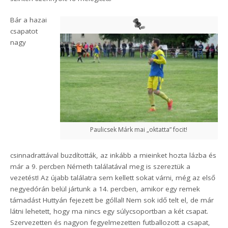
Bár a hazai
csapatot
nagy
Paulicsek Márk mai „oktatta” focit!
csinnadrattával buzdították, az inkább a mieinket hozta lázba és
már a 9. percben Németh találatával meg is szereztük a
vezetést! Az újabb találatra sem kellett sokat várni, még az első
negyedórán belül jártunk a 14. percben, amikor egy remek
támadást Huttyán fejezett be góllal! Nem sok idő telt el, de már
látni lehetett, hogy ma nincs egy súlycsoportban a két csapat.
Szervezetten és nagyon fegyelmezetten futballozott a csapat,