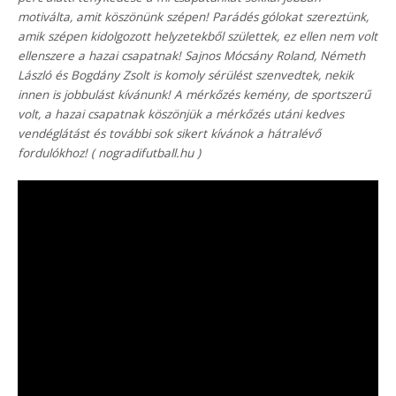
motiválta, amit köszönünk szépen! Parádés gólokat szereztünk,
amik szépen kidolgozott helyzetekből születtek, ez ellen nem volt
ellenszere a hazai csapatnak! Sajnos Mócsány Roland, Németh
László és Bogdány Zsolt is komoly sérülést szenvedtek, nekik
innen is jobbulást kívánunk! A mérkőzés kemény, de sportszerű
volt, a hazai csapatnak köszönjük a mérkőzés utáni kedves
vendéglátást és további sok sikert kívánok a hátralévő
fordulókhoz! ( nogradifutball.hu )