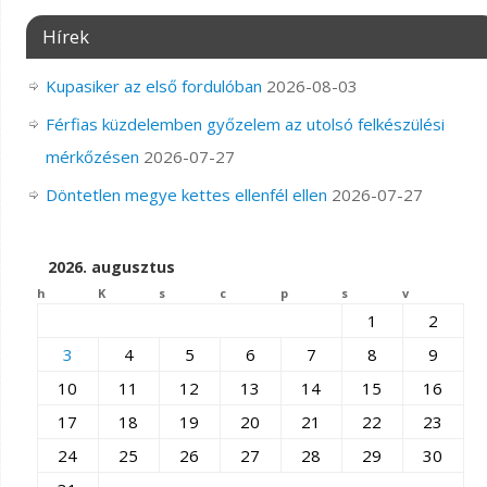
Hírek
Kupasiker az első fordulóban
2026-08-03
Férfias küzdelemben győzelem az utolsó felkészülési
mérkőzésen
2026-07-27
Döntetlen megye kettes ellenfél ellen
2026-07-27
2026. augusztus
h
K
s
c
p
s
v
1
2
3
4
5
6
7
8
9
10
11
12
13
14
15
16
17
18
19
20
21
22
23
24
25
26
27
28
29
30