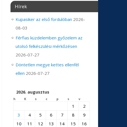
Hírek
Kupasiker az első fordulóban
2026-
08-03
Férfias küzdelemben győzelem az
utolsó felkészülési mérkőzésen
2026-07-27
Döntetlen megye kettes ellenfél
ellen
2026-07-27
2026. augusztus
h
K
s
c
p
s
v
1
2
3
4
5
6
7
8
9
10
11
12
13
14
15
16