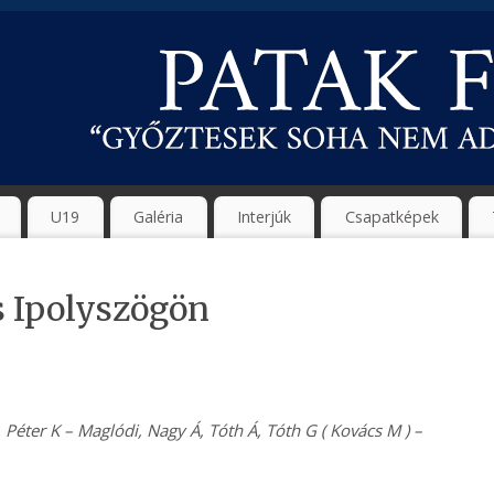
U19
Galéria
Interjúk
Csapatképek
 Ipolyszögön
, Péter K – Maglódi, Nagy Á, Tóth Á, Tóth G ( Kovács M ) –