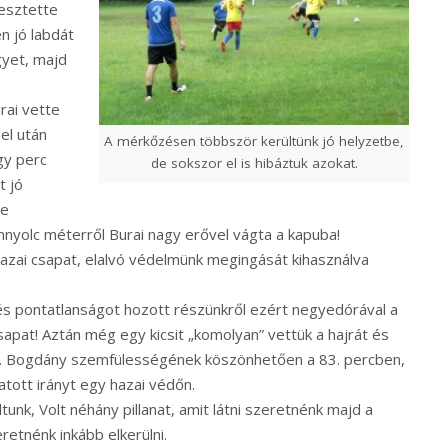
esztette
n jó labdát
egyet, majd
rai vette
sel után
A mérkőzésen többször kerültünk jó helyzetbe,
gy perc
de sokszor el is hibáztuk azokat.
t jó
re
nnyolc méterről Burai nagy erővel vágta a kapuba!
 hazai csapat, elalvó védelmünk megingását kihasználva
és pontatlanságot hozott részünkről ezért negyedórával a
sapat! Aztán még egy kicsit „komolyan” vettük a hajrát és
ünk. Bogdány szemfülességének köszönhetően a 83. percben,
tott irányt egy hazai védőn.
unk, Volt néhány pillanat, amit látni szeretnénk majd a
retnénk inkább elkerülni.