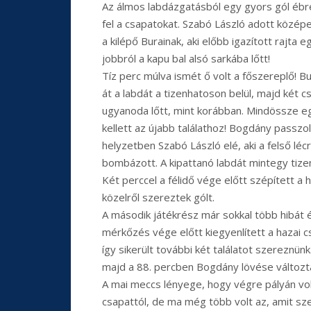
Az álmos labdázgatásból egy gyors gól ébr
fel a csapatokat. Szabó László adott középe
a kilépő Burainak, aki előbb igazított rajta 
jobbról a kapu bal alsó sarkába lőtt!
Tíz perc múlva ismét ő volt a főszereplő! Bu
át a labdát a tizenhatoson belül, majd két c
ugyanoda lőtt, mint korábban. Mindössze e
kellett az újabb találathoz! Bogdány passzol
helyzetben Szabó László elé, aki a felső léc
bombázott. A kipattanó labdát mintegy tize
Két perccel a félidő vége előtt szépített a
közelről szereztek gólt.
A második játékrész már sokkal több hibát 
mérkőzés vége előtt kiegyenlített a hazai c
így sikerült további két találatot szerezn
majd a 88. percben Bogdány lövése változta
A mai meccs lényege, hogy végre pályán volt
csapattól, de ma még több volt az, amit sze