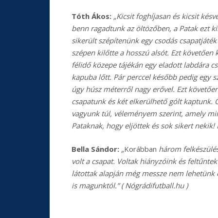
Tóth Ákos:
„
Kicsit foghíjasan és kicsit kés
benn ragadtunk az öltözőben, a Patak ezt kih
sikerült szépítenünk egy csodás csapatjáték 
szépen kilőtte a hosszú alsót. Ezt követően ki
félidő közepe tájékán egy eladott labdára cs
kapuba lőtt. Pár perccel később pedig egy s
úgy húsz méterről nagy erővel. Ezt követően m
csapatunk és két elkerülhető gólt kaptunk.
vagyunk túl, véleményem szerint, amely min
Pataknak, hogy eljöttek és sok sikert nekik! 
Bella Sándor:
„
Korábban
három felkészülés
volt a csapat. Voltak hiányzóink és feltűntek
látottak alapján még messze nem lehetünk el
is magunktól.” ( Nógrádifutball.hu )