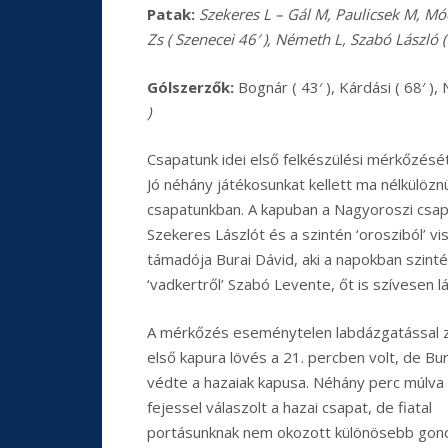
Patak:
Szekeres L – Gál M, Paulicsek M, Mó
Zs ( Szenecei 46′ ), Németh L, Szabó László 
Gólszerzők:
Bognár ( 43′ ), Kárdási ( 68′ ), N
)
Csapatunk idei első felkészülési mérkőzését
Jó néhány játékosunkat kellett ma nélkülözn
csapatunkban. A kapuban a Nagyoroszi csap
Szekeres Lászlót és a szintén ‘orosziból’ v
támadója Burai Dávid, aki a napokban szinté
‘vadkertről’ Szabó Levente, őt is szívesen
A mérkőzés eseménytelen labdázgatással za
első kapura lövés a 21. percben volt, de Bur
védte a hazaiak kapusa. Néhány perc múlva
fejessel válaszolt a hazai csapat, de fiatal
portásunknak nem okozott különösebb gon