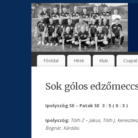
Főoldal
Hírek
Klub
Csapat
Sok gólos edzőmeccs
Ipolyszög SE – Patak SE 3 : 5 ( 0 : 3 )
Ipolyszög:
Tóth Z – Jakus, Tóth J, Keresztes
Bognár, Kárdási.