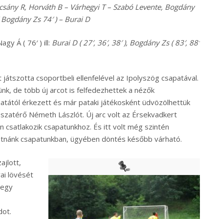
csány R, Horváth B – Várhegyi T – Szabó Levente, Bogdány
( Bogdány Zs 74′ ) – Burai D
agy Á ( 76′ ) ill:
Burai D ( 27′, 36′, 38′ ), Bogdány Zs ( 83′, 88′
 játszotta csoportbeli ellenfelével az Ipolyszög csapatával.
ünk, de több új arcot is felfedezhettek a nézők
atától érkezett és már pataki játékosként üdvözölhettük
isszatérő Németh Lászlót. Új arc volt az Érsekvadkert
n csatlakozik csapatunkhoz. És itt volt még szintén
 látnánk csapatunkban, ügyében döntés később várható.
jlott,
ai lövését
 egy
dot.