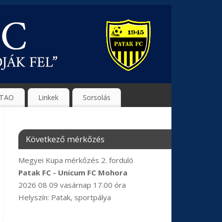
TAO
Linkek
Sorsolás
Következő mérkőzés
Megyei Kupa mérkőzés 2. forduló
Patak FC - Unicum FC Mohora
2026 08 09 vasárnap 17.00 óra
Helyszín: Patak, sportpálya