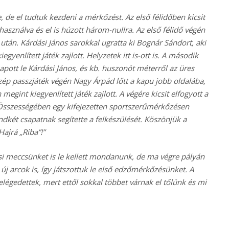
ve, de el tudtuk kezdeni a mérkőzést. Az első félidőben kicsit
asználva és el is húzott három-nullra. Az első félidő végén
után. Kárdási János sarokkal ugratta ki Bognár Sándort, aki
egyenlített játék zajlott. Helyzetek itt is-ott is. A második
apott le Kárdási János, és kb. huszonöt méterről az üres
zép passzjáték végén Nagy Árpád lőtt a kapu jobb oldalába,
egint kiegyenlített játék zajlott. A végére kicsit elfogyott a
 Összességében egy kifejezetten sportszerűmérkőzésen
dkét csapatnak segítette a felkészülését. Köszönjük a
Hajrá „Riba”!”
i meccsünket is le kellett mondanunk, de ma végre pályán
 új arcok is, így játszottuk le első edzőmérkőzésünket. A
égedettek, mert ettől sokkal többet várnak el tőlünk és mi