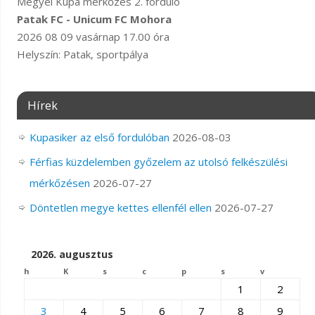
Megyei Kupa mérkőzés 2. forduló
Patak FC - Unicum FC Mohora
2026 08 09 vasárnap 17.00 óra
Helyszín: Patak, sportpálya
Hírek
Kupasiker az első fordulóban
2026-08-03
Férfias küzdelemben győzelem az utolsó felkészülési
mérkőzésen
2026-07-27
Döntetlen megye kettes ellenfél ellen
2026-07-27
2026. augusztus
h
K
s
c
p
s
v
1
2
3
4
5
6
7
8
9