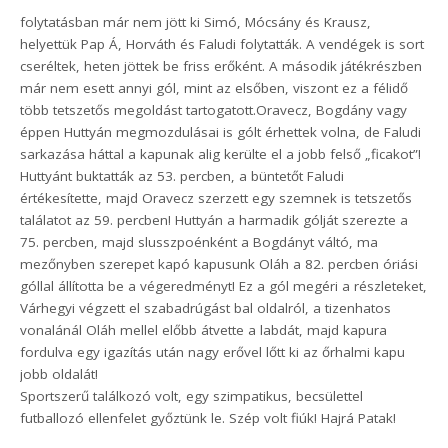
folytatásban már nem jött ki Simó, Mócsány és Krausz,
helyettük Pap Á, Horváth és Faludi folytatták. A vendégek is sort
cseréltek, heten jöttek be friss erőként. A második játékrészben
már nem esett annyi gól, mint az elsőben, viszont ez a félidő
több tetszetős megoldást tartogatott.Oravecz, Bogdány vagy
éppen Huttyán megmozdulásai is gólt érhettek volna, de Faludi
sarkazása háttal a kapunak alig kerülte el a jobb felső „ficakot”!
Huttyánt buktatták az 53. percben, a büntetőt Faludi
értékesítette, majd Oravecz szerzett egy szemnek is tetszetős
találatot az 59. percben! Huttyán a harmadik gólját szerezte a
75. percben, majd slusszpoénként a Bogdányt váltó, ma
mezőnyben szerepet kapó kapusunk Oláh a 82. percben óriási
góllal állította be a végeredményt! Ez a gól megéri a részleteket,
Várhegyi végzett el szabadrúgást bal oldalról, a tizenhatos
vonalánál Oláh mellel előbb átvette a labdát, majd kapura
fordulva egy igazítás után nagy erővel lőtt ki az őrhalmi kapu
jobb oldalát!
Sportszerű találkozó volt, egy szimpatikus, becsülettel
futballozó ellenfelet győztünk le. Szép volt fiúk! Hajrá Patak!