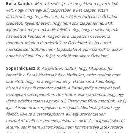
Bella Sándor:
Már a kezdő sípszót megelőzően egyértelmű
volt, hogy nincs egy súlycsoportban a két csapat, aztán
láthattunk egy fegyelmezett, becsülettel futballozó Őrhalmi
csapatot! Kijelenthetem, hogy nem sok csapat lenne, akik
kijönnének még a második félidőre úgy, hogy a szünetig már
tizenkettőt kaptak! A magam és a csapatom nevében is
mondom, minden tiszteletünk az Őrhalomé, és ha a mai
mérkőzéssel tudtunk némi tapasztalatot adni számukra, akkor
annak örülünk! Fel a fejjel, további sok sikert Őrhalom!
Sopotnik László:
Alapvetően tudtuk, hogy kikapunk. Jól
ismerjük a Patak játékosait és a játékukat, ezért nekünk nem
számított, hogy mi a végeredmény. Hatalmas a különbség,
hiszen én egy ifi csapatot építek, a Patak pedig a megyei első
osztályban szerepelhetne. Ami fontos volt számomra, hogy egy
újabb edzőmeccsen vagyunk túl. Tizennyolc fővel mentünk. Az új
igazolásoknak keresgéljük a posztjukat. Mindenki játszott egy
félidőt, kivéve a cserekapusom, aki egy szerencsétlen
mozdulattal eltörte bemelegítéskor az ujját. Az alapokat sikerült
letenni, senki nem káromkodik, nem kommentálja játékvezetői