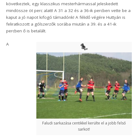
következtek, egy klasszikus mesterhármassal jeleskedett
mindössze öt perc alatt! A 31 a 32 és a 36-ik percben vette be a
kaput a jó napot kifogó támadónk! A félidő végére Huttyán is
feliratkozott a gólszerzők sorába miután a 39. és a 41-ik
percben ő is betalált.
A
Faludi sarkazása centikkel kerülte el a jobb felső
sarkot!