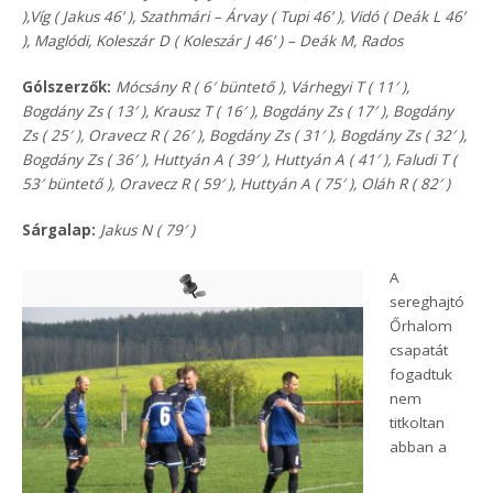
),Víg ( Jakus 46’ ), Szathmári – Árvay ( Tupi 46’ ), Vidó ( Deák L 46’
), Maglódi, Koleszár D ( Koleszár J 46’ ) – Deák M, Rados
Gólszerzők:
Mócsány R ( 6′ büntető ), Várhegyi T ( 11′ ),
Bogdány Zs ( 13′ ), Krausz T ( 16′ ), Bogdány Zs ( 17′ ), Bogdány
Zs ( 25′ ), Oravecz R ( 26′ ), Bogdány Zs ( 31′ ), Bogdány Zs ( 32′ ),
Bogdány Zs ( 36′ ), Huttyán A ( 39′ ), Huttyán A ( 41′ ), Faludi T (
53′ büntető ), Oravecz R ( 59′ ), Huttyán A ( 75′ ), Oláh R ( 82′ )
Sárgalap:
Jakus N ( 79′ )
A
sereghajtó
Őrhalom
csapatát
fogadtuk
nem
titkoltan
abban a