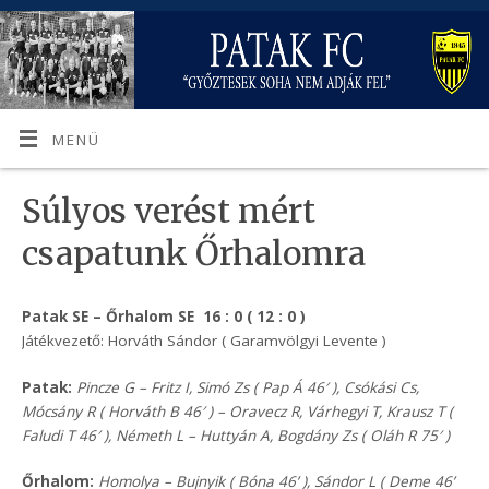
MENÜ
Súlyos verést mért
csapatunk Őrhalomra
Patak SE – Őrhalom SE
16 : 0 ( 12 : 0 )
Játékvezető: Horváth Sándor ( Garamvölgyi Levente )
Patak:
Pincze G – Fritz I, Simó Zs ( Pap Á 46′ ), Csókási Cs,
Mócsány R ( Horváth B 46′ ) – Oravecz R, Várhegyi T, Krausz T (
Faludi T 46′ ), Németh L – Huttyán A, Bogdány Zs ( Oláh R 75′ )
Őrhalom:
Homolya – Bujnyik ( Bóna 46’ ), Sándor L ( Deme 46’