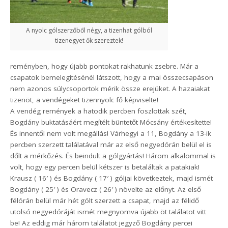
A nyolc gólszerzőből négy, a tizenhat gólból
tizenegyet ők szereztek!
reményben, hogy újabb pontokat rakhatunk zsebre. Már a
csapatok bemelegítésénél látszott, hogy a mai összecsapáson
nem azonos súlycsoportok mérik össze erejüket. A hazaiakat
tizenöt, a vendégeket tizennyolc fő képviselte!
A vendég remények a hatodik percben foszlottak szét,
Bogdány buktatásáért megítélt büntetőt Mócsány értékesítette!
És innentől nem volt megállás! Várhegyi a 11, Bogdány a 13-ik
percben szerzett találatával már az első negyedórán belül el is
dőlt a mérkőzés. És beindult a gólgyártás! Három alkalommal is
volt, hogy egy percen belül kétszer is betaláltak a patakiak!
Krausz ( 16′ ) és Bogdány ( 17′ ) góljai következtek, majd ismét
Bogdány ( 25′ ) és Oravecz ( 26′ ) növelte az előnyt. Az első
félórán belül már hét gólt szerzett a csapat, majd az félidő
utolsó negyedóráját ismét megnyomva újabb öt találatot vitt
be! Az eddig már három találatot jegyző Bogdány percei