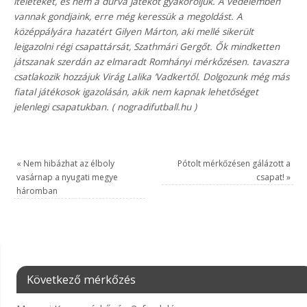
ítéleteket, és nem a durva játékot gyakoroljuk. A védelemben
vannak gondjaink, erre még keressük a megoldást. A
középpályára hazatért Gilyen Márton, aki mellé sikerült
leigazolni régi csapattársát, Szathmári Gergőt. Ők mindketten
játszanak szerdán az elmaradt Romhányi mérkőzésen. tavaszra
csatlakozik hozzájuk Virág Lalika ’Vadkertől. Dolgozunk még más
fiatal játékosok igazolásán, akik nem kapnak lehetőséget
jelenlegi csapatukban. ( nogradifutball.hu )
«
Nem hibázhat az élboly
Pótolt mérkőzésen gálázott a
vasárnap a nyugati megye
csapat!
»
háromban
Következő mérkőzés