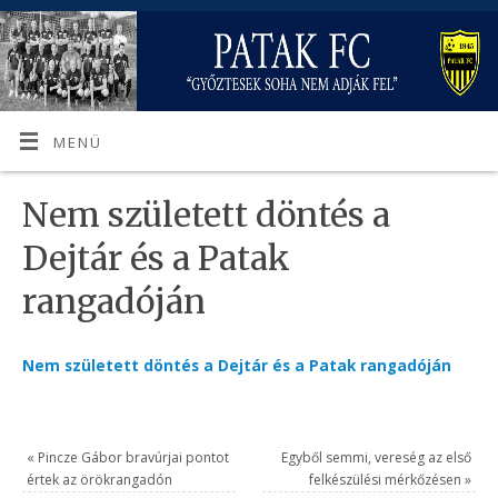
MENÜ
Nem született döntés a
Dejtár és a Patak
rangadóján
Nem született döntés a Dejtár és a Patak rangadóján
«
Pincze Gábor bravúrjai pontot
Egyből semmi, vereség az első
értek az örökrangadón
felkészülési mérkőzésen
»