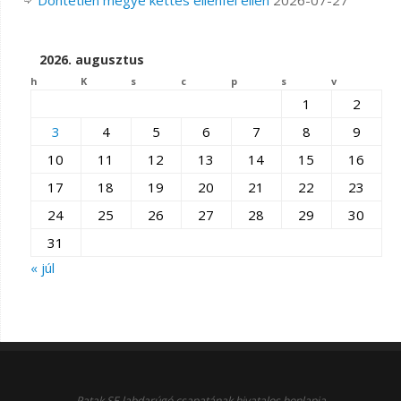
Döntetlen megye kettes ellenfél ellen
2026-07-27
2026. augusztus
h
K
s
c
p
s
v
1
2
3
4
5
6
7
8
9
10
11
12
13
14
15
16
17
18
19
20
21
22
23
24
25
26
27
28
29
30
31
« júl
Patak SE labdarúgó csapatának hivatalos honlapja