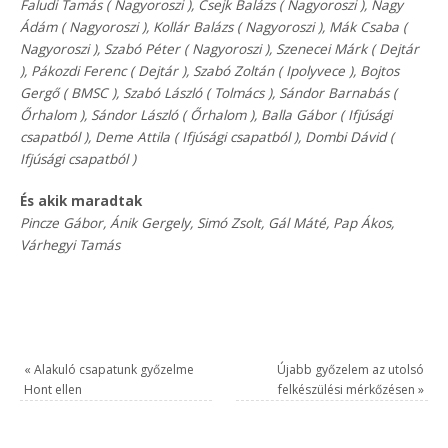
Faludi Tamás ( Nagyoroszi ), Csejk Balázs ( Nagyoroszi ), Nagy
Ádám ( Nagyoroszi ), Kollár Balázs ( Nagyoroszi ), Mák Csaba (
Nagyoroszi ), Szabó Péter ( Nagyoroszi ), Szenecei Márk ( Dejtár
), Pákozdi Ferenc ( Dejtár ), Szabó Zoltán ( Ipolyvece ), Bojtos
Gergő ( BMSC ), Szabó László ( Tolmács ), Sándor Barnabás (
Őrhalom ), Sándor László ( Őrhalom ), Balla Gábor ( Ifjúsági
csapatból ), Deme Attila ( Ifjúsági csapatból ), Dombi Dávid (
Ifjúsági csapatból )
És akik maradtak
Pincze Gábor, Ánik Gergely, Simó Zsolt, Gál Máté, Pap Ákos,
Várhegyi Tamás
«
Alakuló csapatunk győzelme
Újabb győzelem az utolsó
Hont ellen
felkészülési mérkőzésen
»