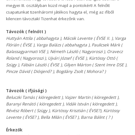
megyei III. osztályban küzd majd a pontokért! A felnőtt
csapatunkat tizenhárom! játékos hagyta el, még az ifiből
kilencen távoztak! Tizenhat érkezőnk van.
Távozók ( felnőtt )
Huttyán Attila ( abbahagyta ), Mácsik Levente ( ÉVSE II. ), Varga
Flórián ( ÉVSE ), Varga Balázs ( abbahagyta ), Paulicsek Márk (
Balassagyarmati VSE ), Németh László ( Nagyoroszi ), Oravecz
Roland ( Nagyoroszi ), Ujvári József ( ÉVSE ), Kürtössy Ottó (
Szügy ), Fábián László ( ÉVSE ), Gilyen Márton ( Szent Imre DSE ),
Pincze Dávid ( Diósjenő? ), Bogdány Zsolt ( Mohora? )
Távozók ( ifjúsági )
Beluczki Tamás ( kiöregedett ), Vajzer Martin ( kiöregedett ),
Baranyi Renátó ( kiöregedett ), Vidák István ( kiöregedett ),
Révész Róbert ( Szügy ), Kürtössy Krisztián ( ÉVSE?), Kürtössy
Levente ( ÉVSE? ), Bella Milán ( ÉVSE? ), Barna Bálint ( ? )
Érkezők