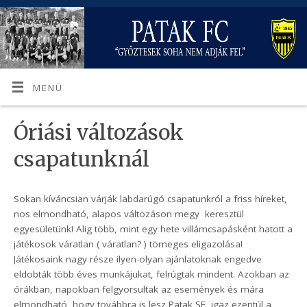
MENÜ
Óriási változások
csapatunknál
Sokan kíváncsian várják labdarúgó csapatunkról a friss híreket,
nos elmondható, alapos változáson megy keresztül
egyesületünk! Alig több, mint egy hete villámcsapásként hatott a
játékosok váratlan ( váratlan? ) tömeges eligazolása!
Játékosaink nagy része ilyen-olyan ajánlatoknak engedve
eldobták több éves munkájukat, felrúgtak mindent. Azokban az
órákban, napokban felgyorsultak az események és mára
elmondható, hogy továbbra is lesz Patak SE, igaz ezentúl a