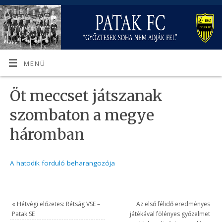
MENÜ
Öt meccset játszanak
szombaton a megye
háromban
A hatodik forduló beharangozója
«
Hétvégi előzetes: Rétság VSE –
Az első félidő eredményes
Patak SE
játékával fölényes győzelmet