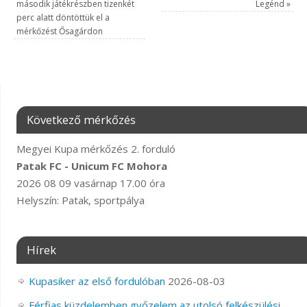
második játékrészben tizenkét
Legénd
»
perc alatt döntöttük el a
mérkőzést Ősagárdon
Következő mérkőzés
Megyei Kupa mérkőzés 2. forduló
Patak FC - Unicum FC Mohora
2026 08 09 vasárnap 17.00 óra
Helyszín: Patak, sportpálya
Hírek
Kupasiker az első fordulóban
2026-08-03
Férfias küzdelemben győzelem az utolsó felkészülési