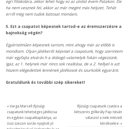
egri főiskolára, akkor lehet hogy ez az utolsó évem Patakon. De
ha nem vesznek fel, akkor az már megint más helyzet. Tehát
erről még nem tudok biztosat mondani.
5. Ezt a csapatot képesnek tartod-e az éremszerzésre a
bajnokság végén?
Egyértelműen képesnek tartom, mint ahogy már az előbb is
mondtam. Olyan játékerőt képvisel a csapatunk, hogy szerintem
már egyfajta elvárás h a dobogó valamelyik fokán végezzünk.
Igaz, az 1. helynek már nincs sok realitása, de a 2. hellyel is azt
hiszem elégedettek lennének játékosok és szurkolók egyaránt.
Gratulálunk és további szép sikereket!
«
Varga Marcell ifjúsági
Ifjúsági csapatunk csatára a
csapatunk tehetséges játékosa
kétszeres gólkirály Pap István
és egyben csapatkapitánya, az
válaszol a neki intézett
öszi szezon során nyújtott jó
kérdésekre.
»