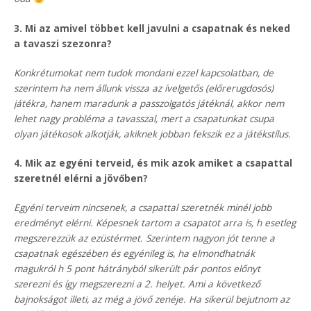
3. Mi az amivel többet kell javulni a csapatnak és neked
a tavaszi szezonra?
Konkrétumokat nem tudok mondani ezzel kapcsolatban, de
szerintem ha nem állunk vissza az ívelgetős (előrerugdosós)
játékra, hanem maradunk a passzolgatós játéknál, akkor nem
lehet nagy probléma a tavasszal, mert a csapatunkat csupa
olyan játékosok alkotják, akiknek jobban fekszik ez a játékstílus.
4. Mik az egyéni terveid, és mik azok amiket a csapattal
szeretnél elérni a jövőben?
Egyéni terveim nincsenek, a csapattal szeretnék minél jobb
eredményt elérni. Képesnek tartom a csapatot arra is, h esetleg
megszerezzük az ezüstérmet. Szerintem nagyon jót tenne a
csapatnak egészében és egyénileg is, ha elmondhatnák
magukról h 5 pont hátrányból sikerült pár pontos előnyt
szerezni és így megszerezni a 2. helyet. Ami a következő
bajnokságot illeti, az még a jövő zenéje. Ha sikerül bejutnom az