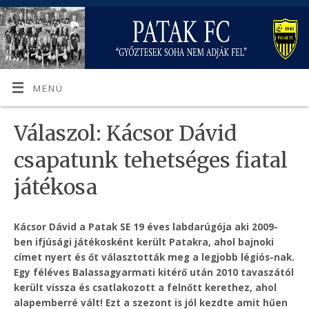
MENÜ
Válaszol: Kácsor Dávid
csapatunk tehetséges fiatal
játékosa
Kácsor Dávid a Patak SE 19 éves labdarúgója aki 2009-
ben ifjúsági játékosként került Patakra, ahol bajnoki
címet nyert és őt választották meg a legjobb légiós-nak.
Egy féléves Balassagyarmati kitérő után 2010 tavaszától
került vissza és csatlakozott a felnőtt kerethez, ahol
alapemberré vált! Ezt a szezont is jól kezdte amit hűen