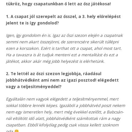
tükröz, hogy csapatunkban ő lett az ősz játékosa!
1. A csapat jól szerepelt az ősszel, a 3. hely előrelépést
jelent te is így gondolod?
Igen, így gondolom én is. Igaz az őszi szezon elején a csapatnak
semmi nem akart összejönni, de szerencsére sikerült túllépni
ezen a korszakon. Ezért is tarthat ott a csapat, ahol most tart.
Ha a tavaszra is át tudjuk menteni ezt a mentalitást és ezt a
játékot, akkor akár még jobb helyezést is elérhetünk.
2. Te lettél az őszi szezon legjobbja, ráadásul
jobbhátvédként ami nem az igazi posztod! elégedett
vagy a teljesítményeddel?
Egyáltalán nem vagyok elégedett a teljesítményemmel, mert
sokkal többre lennék képes. Igazából a jobbhátvéd poszt nekem
nem egy ismeretlen hely, mert még évekkel ezelőtt, a Babcsán-
nál eltöltött idő alatt, jobbhátvédként számítottak rám a nagy
csapatban. Ebből kifolyólag pedig csak vissza kellett szoknom
oda